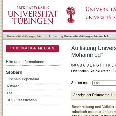
Auflistung Universitätsbibliographie nach A
DSpace Repositorium (Manakin basiert)
Universitätsbibliographie
→
Auflistung Universitätsbibliographie nach Autor
Auflistung Univers
PUBLIKATION MELDEN
Mohammed"
Hilfe und Informationen
0-9
A
B
C
D
E
F
G
H
I
J
K
L
Oder geben Sie die ersten Bu
Stöbern
Erscheinungsdatum
Sortiert nach:
Autoren
Titel
Anzeige der Dokumente 1-1
DDC-Klassifikation
Beschreibung und Validier
robotisch-assistierter lapa