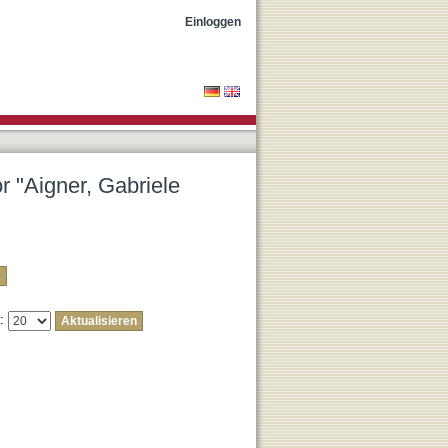
ne"
Einloggen
r "Aigner, Gabriele
e: