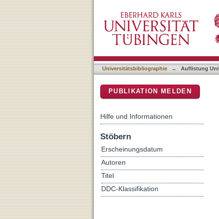
Auflistung Universitätsbib
DSpace Repositorium (Manakin b
Universitätsbibliographie
→
Auflistung Uni
PUBLIKATION MELDEN
Hilfe und Informationen
Stöbern
Erscheinungsdatum
Autoren
Titel
DDC-Klassifikation