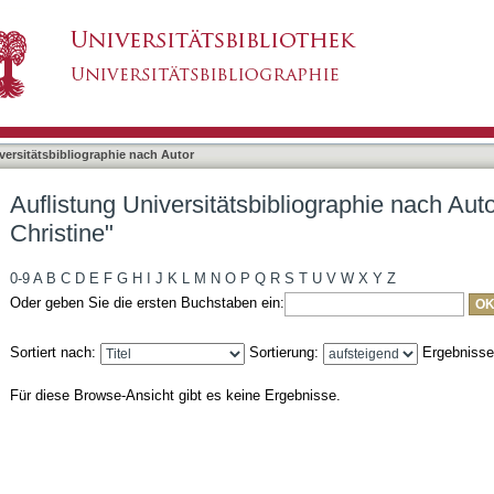
liographie nach Autor "Aigner, Gabriele Christi
asiert)
versitätsbibliographie nach Autor
Auflistung Universitätsbibliographie nach Auto
Christine"
0-9
A
B
C
D
E
F
G
H
I
J
K
L
M
N
O
P
Q
R
S
T
U
V
W
X
Y
Z
Oder geben Sie die ersten Buchstaben ein:
Sortiert nach:
Sortierung:
Ergebniss
Für diese Browse-Ansicht gibt es keine Ergebnisse.