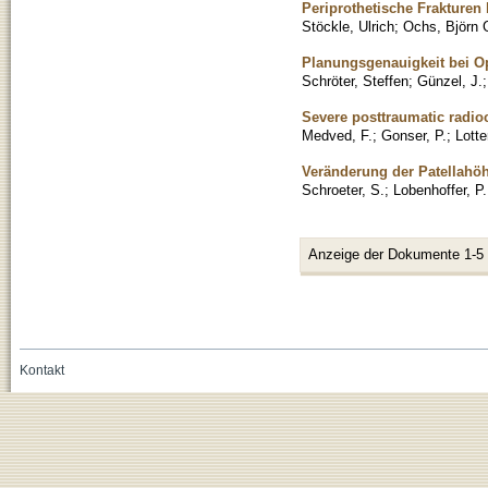
Periprothetische Frakturen
Stöckle, Ulrich
;
Ochs, Björn 
Planungsgenauigkeit bei 
Schröter, Steffen
;
Günzel, J.
Severe posttraumatic radioc
Medved, F.
;
Gonser, P.
;
Lotte
Veränderung der Patellahöh
Schroeter, S.
;
Lobenhoffer, P.
Anzeige der Dokumente 1-5
Kontakt