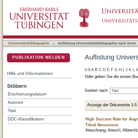
Auflistung Universitätsbibliographie nach Auto
DSpace Repositorium (Manakin basiert)
Universitätsbibliographie
→
Auflistung Universitätsbibliographie nach Autor
Auflistung Univers
PUBLIKATION MELDEN
0-9
A
B
C
D
E
F
G
H
I
J
K
L
Hilfe und Informationen
Oder geben Sie die ersten Bu
Stöbern
Sortiert nach:
Erscheinungsdatum
Autoren
Anzeige der Dokumente 1-5
Titel
High Success Rate for Augm
DDC-Klassifikation
Tibial Nonunions
Ateschrang, Atesch
;
Albrecht