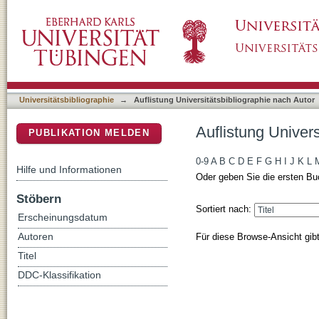
Auflistung Universitätsbibliographie nach Aut
DSpace Repositorium (Manakin basiert)
Universitätsbibliographie
→
Auflistung Universitätsbibliographie nach Autor
Auflistung Univers
PUBLIKATION MELDEN
0-9
A
B
C
D
E
F
G
H
I
J
K
L
Hilfe und Informationen
Oder geben Sie die ersten Bu
Stöbern
Sortiert nach:
Erscheinungsdatum
Für diese Browse-Ansicht gib
Autoren
Titel
DDC-Klassifikation