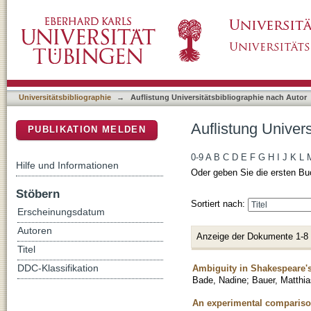
Auflistung Universitätsbibliographie nach Au
DSpace Repositorium (Manakin basiert)
Universitätsbibliographie
→
Auflistung Universitätsbibliographie nach Autor
Auflistung Univer
PUBLIKATION MELDEN
0-9
A
B
C
D
E
F
G
H
I
J
K
L
Hilfe und Informationen
Oder geben Sie die ersten Bu
Stöbern
Sortiert nach:
Erscheinungsdatum
Autoren
Anzeige der Dokumente 1-8
Titel
Ambiguity in Shakespeare'
DDC-Klassifikation
Bade, Nadine
;
Bauer, Matthia
An experimental comparison 