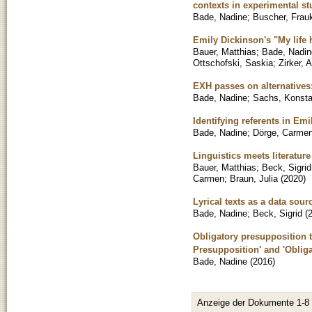
contexts in experimental st
Bade, Nadine
;
Buscher, Frau
Emily Dickinson's "My life 
Bauer, Matthias
;
Bade, Nadin
Ottschofski, Saskia
;
Zirker, 
EXH passes on alternatives
Bade, Nadine
;
Sachs, Konsta
Identifying referents in Emi
Bade, Nadine
;
Dörge, Carme
Linguistics meets literatu
Bauer, Matthias
;
Beck, Sigrid
Carmen
;
Braun, Julia
(
2020
)
Lyrical texts as a data sourc
Bade, Nadine
;
Beck, Sigrid
(
Obligatory presupposition t
Presupposition' and 'Obliga
Bade, Nadine
(
2016
)
Anzeige der Dokumente 1-8