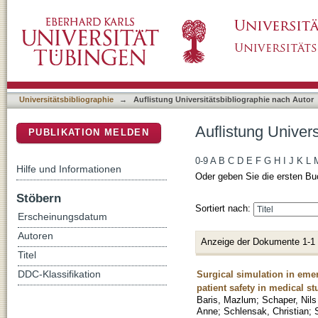
Auflistung Universitätsbibliographie nach Au
DSpace Repositorium (Manakin basiert)
Universitätsbibliographie
→
Auflistung Universitätsbibliographie nach Autor
Auflistung Univer
PUBLIKATION MELDEN
0-9
A
B
C
D
E
F
G
H
I
J
K
L
Hilfe und Informationen
Oder geben Sie die ersten Bu
Stöbern
Sortiert nach:
Erscheinungsdatum
Autoren
Anzeige der Dokumente 1-1
Titel
Surgical simulation in em
DDC-Klassifikation
patient safety in medical s
Baris, Mazlum
;
Schaper, Nils
Anne
;
Schlensak, Christian
;