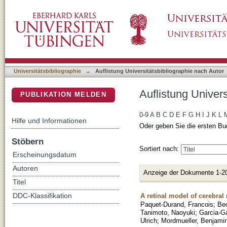
Auflistung Universitätsbibliographie nach Au
DSpace Repositorium (Manakin basiert)
Universitätsbibliographie
→
Auflistung Universitätsbibliographie nach Autor
Auflistung Univer
PUBLIKATION MELDEN
0-9
A
B
C
D
E
F
G
H
I
J
K
L
Hilfe und Informationen
Oder geben Sie die ersten Bu
Stöbern
Sortiert nach:
Erscheinungsdatum
Autoren
Anzeige der Dokumente 1-2
Titel
A retinal model of cerebral
DDC-Klassifikation
Paquet-Durand, Francois
;
Be
Tanimoto, Naoyuki
;
Garcia-Ga
Ulrich
;
Mordmueller, Benjami