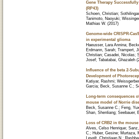
Gene Therapy Successfully
(RP43)
Schoen, Christian
;
Sothilinga
Tanimoto, Naoyuki
;
Wissinge
Mathias W.
(
2017
)
Genome-wide CRISPR-Cas9 s
in experimental glioma
Haeusser, Lara Annina
;
Becke
Erdmann, Sarah
;
Trampert, Ji
Christian
;
Casadei, Nicolas
;
Josef
;
Tabatabai, Ghazaleh
(
Influence of the beta 2-Sub
Development of Photorece
Katiyar, Rashmi
;
Weissgerber
Garcia
;
Beck, Susanne C.
;
S
Long-term consequences of 
mouse model of Norrie dis
Beck, Susanne C.
;
Feng, Yux
Shan, Shenliang
;
Seebauer, B
Loss of CRB2 in the mouse 
Alves, Celso Henrique
;
Sanz,
C.
;
Huber, Gesine
;
Murtaza, 
Levelt, Christiaan N.
;
Rashba