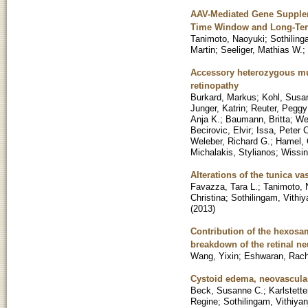
AAV-Mediated Gene Suppleme
Time Window and Long-Ter
Tanimoto, Naoyuki
;
Sothiling
Martin
;
Seeliger, Mathias W.
;
Accessory heterozygous mu
retinopathy
Burkard, Markus
;
Kohl, Susa
Junger, Katrin
;
Reuter, Peggy
Anja K.
;
Baumann, Britta
;
We
Becirovic, Elvir
;
Issa, Peter 
Weleber, Richard G.
;
Hamel, 
Michalakis, Stylianos
;
Wissin
Alterations of the tunica va
Favazza, Tara L.
;
Tanimoto, 
Christina
;
Sothilingam, Vithiya
(
2013
)
Contribution of the hexosa
breakdown of the retinal ne
Wang, Yixin
;
Eshwaran, Rac
Cystoid edema, neovascular
Beck, Susanne C.
;
Karlstett
Regine
;
Sothilingam, Vithiyanj