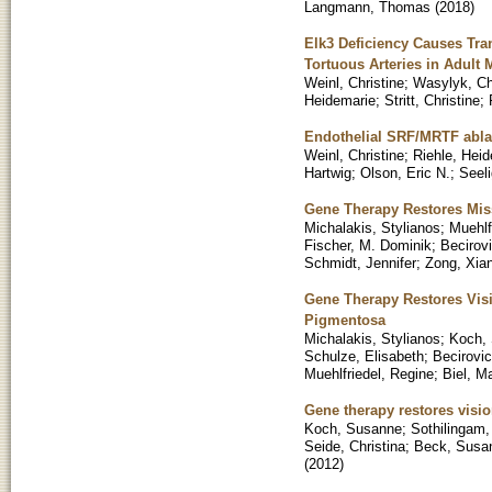
Langmann, Thomas
(
2018
)
Elk3 Deficiency Causes Tra
Tortuous Arteries in Adult 
Weinl, Christine
;
Wasylyk, Ch
Heidemarie
;
Stritt, Christine
;
Endothelial SRF/MRTF ablat
Weinl, Christine
;
Riehle, Hei
Hartwig
;
Olson, Eric N.
;
Seeli
Gene Therapy Restores Mis
Michalakis, Stylianos
;
Muehlf
Fischer, M. Dominik
;
Becirovi
Schmidt, Jennifer
;
Zong, Xia
Gene Therapy Restores Visi
Pigmentosa
Michalakis, Stylianos
;
Koch,
Schulze, Elisabeth
;
Becirovic
Muehlfriedel, Regine
;
Biel, Ma
Gene therapy restores visi
Koch, Susanne
;
Sothilingam, 
Seide, Christina
;
Beck, Susa
(
2012
)