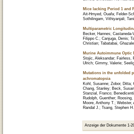
Mice lacking Period 1 and P
Ait-Hmyed, Ouafa
;
Felder-Sc
Sothilingam, Vithiyanjali
;
Tan
Multiparametric Longitudin
Becker, Hannes
;
Castaneda-V
Filippo C.
;
Canjuga, Denis
;
T
Christian
;
Tabatabai, Ghazal
Murine Autoimmune Optic Ne
Stojic, Aleksandar
;
Fairless, 
Ulrich
;
Gimmy, Valerie
;
Seeli
Mutations in the unfolded 
achromatopsia
Kohl, Susanne
;
Zobor, Ditta
;
Chang, Stanley
;
Beck, Susan
Stanzial, Franco
;
Benedicent
Rudolph, Guenther
;
Roosing,
Moore, Anthony T.
;
Webster, 
Randal J.
;
Tsang, Stephen H.
Anzeige der Dokumente 1-2