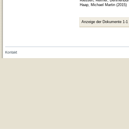
Riessen, Reimer
;
Behmenburg
Haap, Michael Martin
(
2015
)
Anzeige der Dokumente 1-1
Kontakt