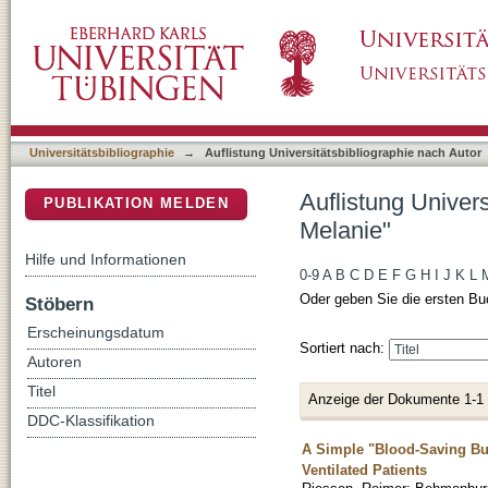
Auflistung Universitätsbibliographie nach A
DSpace Repositorium (Manakin basiert)
Universitätsbibliographie
→
Auflistung Universitätsbibliographie nach Autor
Auflistung Univer
PUBLIKATION MELDEN
Melanie"
Hilfe und Informationen
0-9
A
B
C
D
E
F
G
H
I
J
K
L
Oder geben Sie die ersten Bu
Stöbern
Erscheinungsdatum
Sortiert nach:
Autoren
Titel
Anzeige der Dokumente 1-1
DDC-Klassifikation
A Simple "Blood-Saving Bu
Ventilated Patients