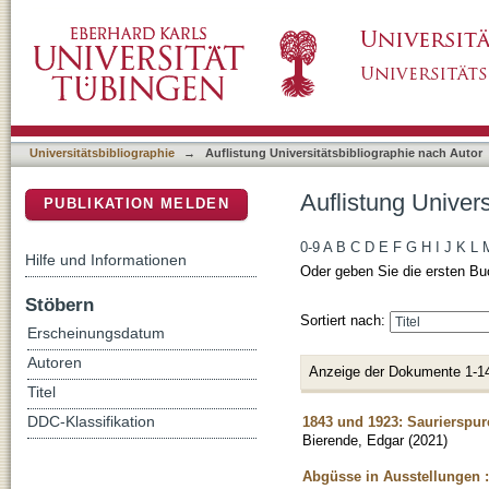
Auflistung Universitätsbibliographie nach Au
DSpace Repositorium (Manakin basiert)
Universitätsbibliographie
→
Auflistung Universitätsbibliographie nach Autor
Auflistung Univer
PUBLIKATION MELDEN
0-9
A
B
C
D
E
F
G
H
I
J
K
L
Hilfe und Informationen
Oder geben Sie die ersten Bu
Stöbern
Sortiert nach:
Erscheinungsdatum
Autoren
Anzeige der Dokumente 1-1
Titel
1843 und 1923: Saurierspure
DDC-Klassifikation
Bierende, Edgar
(
2021
)
Abgüsse in Ausstellungen 