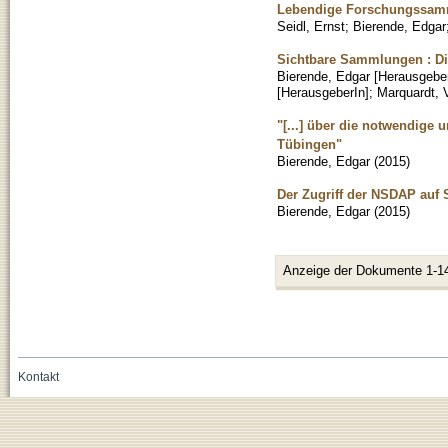
Lebendige Forschungssam
Seidl, Ernst
;
Bierende, Edgar
Sichtbare Sammlungen : D
Bierende, Edgar [Herausgeber
[HerausgeberIn]
;
Marquardt, V
"[...] über die notwendige 
Tübingen"
Bierende, Edgar
(
2015
)
Der Zugriff der NSDAP auf
Bierende, Edgar
(
2015
)
Anzeige der Dokumente 1-1
Kontakt