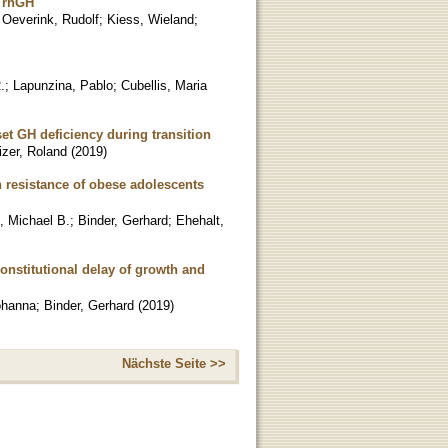
h rhGH
;
Oeverink, Rudolf
;
Kiess, Wieland
;
.
;
Lapunzina, Pablo
;
Cubellis, Maria
t GH deficiency during transition
zer, Roland
(
2019
)
in resistance of obese adolescents
, Michael B.
;
Binder, Gerhard
;
Ehehalt,
onstitutional delay of growth and
ohanna
;
Binder, Gerhard
(
2019
)
Nächste Seite >>