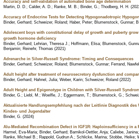
Accuracy and self-validation of automated bone age determination
Martin, D. D.
;
Calder, A. D.
;
Ranke, M. B.
;
Binder, G.
;
Thodberg, H. H.
(
202
Accuracy of Endocrine Tests for Detecting Hypogonadotropic Hypogon
Binder, Gerhard
;
Schweizer, Roland
;
Haber, Peter
;
Blumenstock, Gunnar
;
B
Adolescent boys with constitutional delay of growth and puberty grow 
growth hormone deficiency
Binder, Gerhard
;
Lehrian, Theresa J.
;
Hoffmann, Elisa
;
Blumenstock, Gunn
Benjamin
;
Reinehr, Thomas
(
2021
)
Adrenarche in Silver-Russell Syndrome: Timing and Consequences
Binder, Gerhard
;
Schweizer, Roland
;
Blumenstock, Gunnar
;
Ferrand, Nawfe
Adult height after treatment of neurosecretory dysfunction and compa
Binder, Gerhard
;
Hahnel, Julia
;
Weber, Karin
;
Schweizer, Roland
(
2022
)
Adult Height and Epigenotype in Children with Silver-Russell Syndro
Binder, G.
;
Liebl, M.
;
Woelfle, J.
;
Eggermann, T.
;
Blumenstock, G.
;
Schweiz
Aktualisierte Handlungsempfehlung nach der Leitlinie Diagnostik 
Kindes- und Jugendalter
Binder, G.
(
2024
)
Alu-Mediated Recombination Defect in IGF1R: Haploinsufficiency in a P
Harmel, Eva-Maria
;
Binder, Gerhard
;
Barnikol-Oettler, Anja
;
Caliebe, Janina
Ranke, Michael B.
;
Rappold, Gudrun A.
;
Schlicke, Marina
;
Stobbe, Heike
;