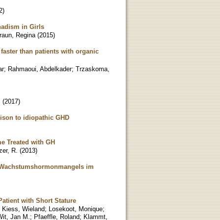
2
)
adism in Girls
raun, Regina
(
2015
)
faster than patients with organic
ar
;
Rahmaoui, Abdelkader
;
Trzaskoma,
l
(
2017
)
rison to idiopathic GHD
me Treated with GH
er, R.
(
2013
)
des Wachstumshormonmangels im
atient with Short Stature
;
Kiess, Wieland
;
Losekoot, Monique
;
Wit, Jan M.
;
Pfaeffle, Roland
;
Klammt,