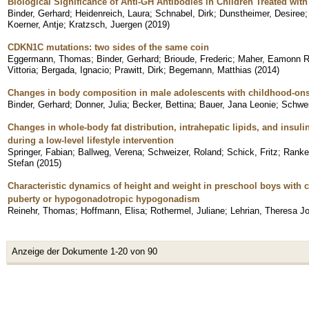
Biological Significance of Anti-GH Antibodies in Children Treated wit
Binder, Gerhard
;
Heidenreich, Laura
;
Schnabel, Dirk
;
Dunstheimer, Desiree
Koerner, Antje
;
Kratzsch, Juergen
(
2019
)
CDKN1C mutations: two sides of the same coin
Eggermann, Thomas
;
Binder, Gerhard
;
Brioude, Frederic
;
Maher, Eamonn R
Vittoria
;
Bergada, Ignacio
;
Prawitt, Dirk
;
Begemann, Matthias
(
2014
)
Changes in body composition in male adolescents with childhood-onse
Binder, Gerhard
;
Donner, Julia
;
Becker, Bettina
;
Bauer, Jana Leonie
;
Schwei
Changes in whole-body fat distribution, intrahepatic lipids, and insul
during a low-level lifestyle intervention
Springer, Fabian
;
Ballweg, Verena
;
Schweizer, Roland
;
Schick, Fritz
;
Ranke
Stefan
(
2015
)
Characteristic dynamics of height and weight in preschool boys with c
puberty or hypogonadotropic hypogonadism
Reinehr, Thomas
;
Hoffmann, Elisa
;
Rothermel, Juliane
;
Lehrian, Theresa J
Anzeige der Dokumente 1-20 von 90