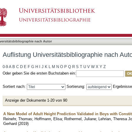
liographie nach Autor "Binder, Gerhard"
asiert)
versitätsbibliographie nach Autor
Auflistung Universitätsbibliographie nach Aut
0-9
A
B
C
D
E
F
G
H
I
J
K
L
M
N
O
P
Q
R
S
T
U
V
W
X
Y
Z
Oder geben Sie die ersten Buchstaben ein:
Sortiert nach:
Sortierung:
Ergebniss
Anzeige der Dokumente 1-20 von 90
A New Model of Adult Height Prediction Validated in Boys with Consti
Reinehr, Thomas
;
Hoffmann, Elisa
;
Rothermel, Juliane
;
Lehrian, Theresa J
Gerhard
(
2019
)