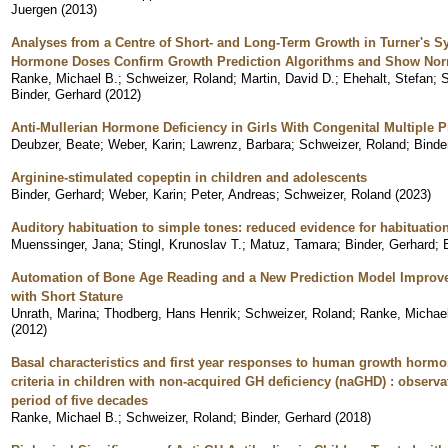
Juergen
(
2013
)
Analyses from a Centre of Short- and Long-Term Growth in Turner's
Hormone Doses Confirm Growth Prediction Algorithms and Show Norm
Ranke, Michael B.
;
Schweizer, Roland
;
Martin, David D.
;
Ehehalt, Stefan
;
S
Binder, Gerhard
(
2012
)
Anti-Mullerian Hormone Deficiency in Girls With Congenital Multiple P
Deubzer, Beate
;
Weber, Karin
;
Lawrenz, Barbara
;
Schweizer, Roland
;
Binde
Arginine-stimulated copeptin in children and adolescents
Binder, Gerhard
;
Weber, Karin
;
Peter, Andreas
;
Schweizer, Roland
(
2023
)
Auditory habituation to simple tones: reduced evidence for habituatio
Muenssinger, Jana
;
Stingl, Krunoslav T.
;
Matuz, Tamara
;
Binder, Gerhard
;
Automation of Bone Age Reading and a New Prediction Model Improve 
with Short Stature
Unrath, Marina
;
Thodberg, Hans Henrik
;
Schweizer, Roland
;
Ranke, Michae
(
2012
)
Basal characteristics and first year responses to human growth hormo
criteria in children with non-acquired GH deficiency (naGHD) : observa
period of five decades
Ranke, Michael B.
;
Schweizer, Roland
;
Binder, Gerhard
(
2018
)