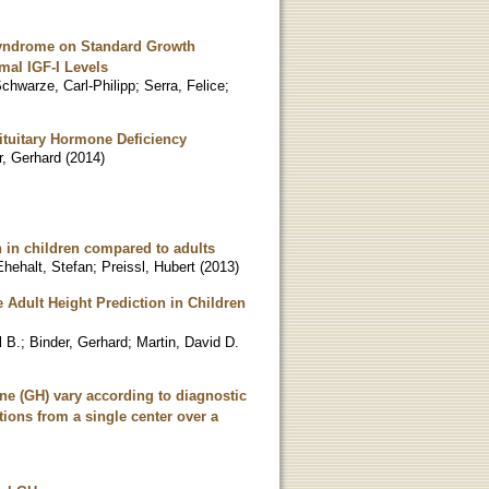
 Syndrome on Standard Growth
al IGF-I Levels
chwarze, Carl-Philipp
;
Serra, Felice
;
ituitary Hormone Deficiency
r, Gerhard
(
2014
)
n in children compared to adults
Ehehalt, Stefan
;
Preissl, Hubert
(
2013
)
Adult Height Prediction in Children
l B.
;
Binder, Gerhard
;
Martin, David D.
ne (GH) vary according to diagnostic
tions from a single center over a