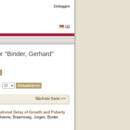
Einloggen
or "Binder, Gerhard"
e:
Nächste Seite >>
tutional Delay of Growth and Puberty
ohanna
;
Braemswig, Jurgen
;
Binder,