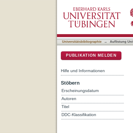
Auflistung Universitätsbib
DSpace Repositorium (Manakin b
Universitätsbibliographie
→
Auflistung Uni
PUBLIKATION MELDEN
Hilfe und Informationen
Stöbern
Erscheinungsdatum
Autoren
Titel
DDC-Klassifikation