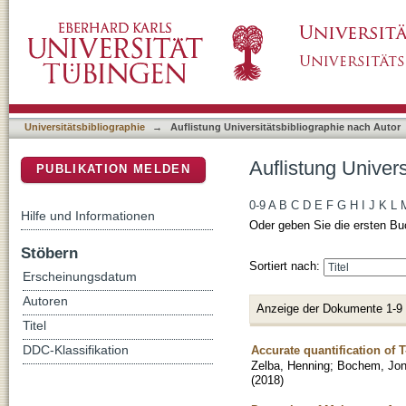
Auflistung Universitätsbibliographie nach A
DSpace Repositorium (Manakin basiert)
Universitätsbibliographie
→
Auflistung Universitätsbibliographie nach Autor
Auflistung Univer
PUBLIKATION MELDEN
0-9
A
B
C
D
E
F
G
H
I
J
K
L
Hilfe und Informationen
Oder geben Sie die ersten Bu
Stöbern
Sortiert nach:
Erscheinungsdatum
Autoren
Anzeige der Dokumente 1-9
Titel
Accurate quantification of 
DDC-Klassifikation
Zelba, Henning
;
Bochem, Jo
(
2018
)