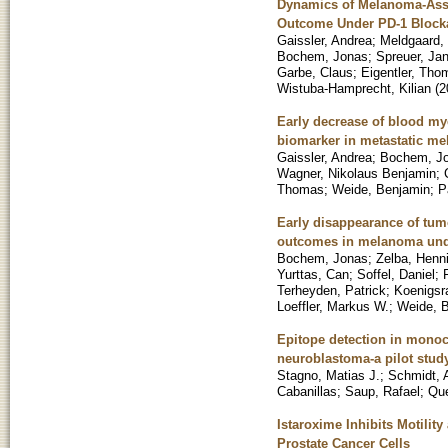
Dynamics of Melanoma-Assoc
Outcome Under PD-1 Block
Gaissler, Andrea
;
Meldgaard,
Bochem, Jonas
;
Spreuer, Jan
Garbe, Claus
;
Eigentler, Tho
Wistuba-Hamprecht, Kilian
(
2
Early decrease of blood mye
biomarker in metastatic m
Gaissler, Andrea
;
Bochem, J
Wagner, Nikolaus Benjamin
;
Thomas
;
Weide, Benjamin
;
P
Early disappearance of tumo
outcomes in melanoma unde
Bochem, Jonas
;
Zelba, Henn
Yurttas, Can
;
Soffel, Daniel
;
Terheyden, Patrick
;
Koenigsra
Loeffler, Markus W.
;
Weide, 
Epitope detection in monocy
neuroblastoma-a pilot stud
Stagno, Matias J.
;
Schmidt, 
Cabanillas
;
Saup, Rafael
;
Que
Istaroxime Inhibits Motili
Prostate Cancer Cells