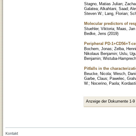
Stagno, Matias Julian
;
Zachar
Galatea
;
Alkahtani, Saad
;
Ale
Steven W.
;
Lang, Florian
;
Sch
Molecular predictors of res
Stuehler, Viktoria
;
Maas, Jan 
Bedke, Jens
(
2019
)
Peripheral PD-1+CD56+T-cel
Bochem, Jonas
;
Zelba, Henn
Nikolaus Benjamin
;
Uslu, Ugu
Benjamin
;
Wistuba-Hamprecht
Pitfalls in the characteriz
Beucke, Nicola
;
Wesch, Dani
Garbe, Claus
;
Pawelec, Gra
W.
;
Nocerino, Paola
;
Kordast
Anzeige der Dokumente 1-9
Kontakt