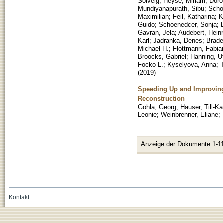
Solveig
;
Heyse, Miriam
;
Doro
Mundiyanapurath, Sibu
;
Scho
Maximilian
;
Feil, Katharina
;
K
Guido
;
Schoenedcer, Sonja
;
Gavran, Jela
;
Audebert, Heinr
Karl
;
Jadranka, Denes
;
Brade
Michael H.
;
Flottmann, Fabia
Broocks, Gabriel
;
Hanning, U
Focko L.
;
Kyselyova, Anna
;
(
2019
)
Speeding Up and Improving
Reconstruction
Gohla, Georg
;
Hauser, Till-Ka
Leonie
;
Weinbrenner, Eliane
;
Anzeige der Dokumente 1-11
Kontakt