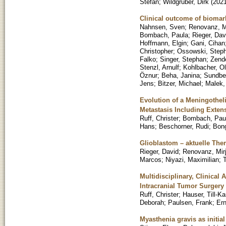
Stefan
;
Wildgruber, Dirk
(
202
Clinical outcome of biomark
Nahnsen, Sven
;
Renovanz, M
Bombach, Paula
;
Rieger, Dav
Hoffmann, Elgin
;
Gani, Cihan
Christopher
;
Ossowski, Step
Falko
;
Singer, Stephan
;
Zende
Stenzl, Arnulf
;
Kohlbacher, Ol
Öznur
;
Beha, Janina
;
Sundber
Jens
;
Bitzer, Michael
;
Malek,
Evolution of a Meningothel
Metastasis Including Extens
Ruff, Christer
;
Bombach, Pau
Hans
;
Beschorner, Rudi
;
Bong
Glioblastom – aktuelle The
Rieger, David
;
Renovanz, Mir
Marcos
;
Niyazi, Maximilian
;
Multidisciplinary, Clinical
Intracranial Tumor Surgery
Ruff, Christer
;
Hauser, Till-Ka
Deborah
;
Paulsen, Frank
;
Ern
Myasthenia gravis as initia