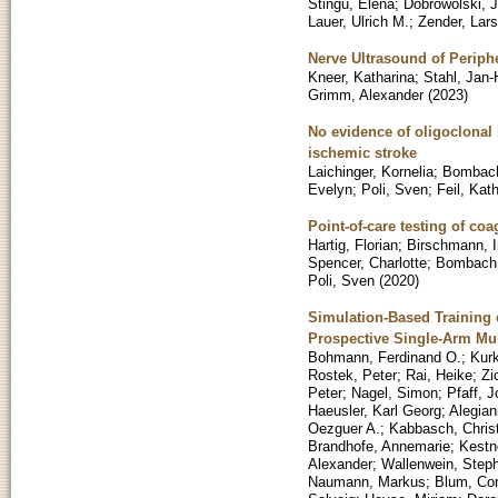
Stingu, Elena
;
Dobrowolski, 
Lauer, Ulrich M.
;
Zender, Lars
Nerve Ultrasound of Periph
Kneer, Katharina
;
Stahl, Jan-
Grimm, Alexander
(
2023
)
No evidence of oligoclonal 
ischemic stroke
Laichinger, Kornelia
;
Bombach
Evelyn
;
Poli, Sven
;
Feil, Kat
Point-of-care testing of coa
Hartig, Florian
;
Birschmann, I
Spencer, Charlotte
;
Bombach,
Poli, Sven
(
2020
)
Simulation-Based Training
Prospective Single-Arm Mult
Bohmann, Ferdinand O.
;
Kurk
Rostek, Peter
;
Rai, Heike
;
Zi
Peter
;
Nagel, Simon
;
Pfaff, 
Haeusler, Karl Georg
;
Alegian
Oezguer A.
;
Kabbasch, Chris
Brandhofe, Annemarie
;
Kestn
Alexander
;
Wallenwein, Step
Naumann, Markus
;
Blum, Cor