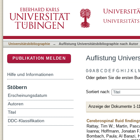
Auflistung Universitätsbibliographie nach A
DSpace Repositorium (Manakin basiert)
Universitätsbibliographie
→
Auflistung Universitätsbibliographie nach Autor
Auflistung Univer
PUBLIKATION MELDEN
0-9
A
B
C
D
E
F
G
H
I
J
K
L
Hilfe und Informationen
Oder geben Sie die ersten Bu
Stöbern
Sortiert nach:
Erscheinungsdatum
Autoren
Anzeige der Dokumente 1-11
Titel
Cerebrospinal fluid finding
DDC-Klassifikation
Rattay, Tim W.
;
Martin, Pasc
Ioanna
;
Hoffmann, Jonatan F
Bombach, Paula
;
Al Barazi, 