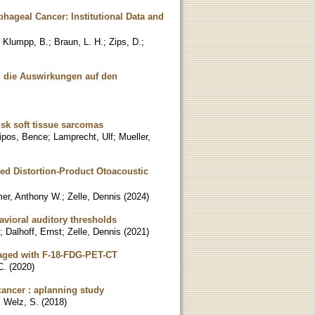
hageal Cancer: Institutional Data and
;
Klumpp, B.
;
Braun, L. H.
;
Zips, D.
;
 die Auswirkungen auf den
isk soft tissue sarcomas
ipos, Bence
;
Lamprecht, Ulf
;
Mueller,
ed Distortion-Product Otoacoustic
r, Anthony W.
;
Zelle, Dennis
(
2024
)
havioral auditory thresholds
;
Dalhoff, Ernst
;
Zelle, Dennis
(
2021
)
taged with F-18-FDG-PET-CT
C.
(
2020
)
cancer : aplanning study
;
Welz, S.
(
2018
)