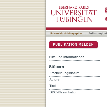
Auflistung Universitätsbi
DSpace Repositorium (Manakin b
Universitätsbibliographie
→
Auflistung Uni
PUBLIKATION MELDEN
Hilfe und Informationen
Stöbern
Erscheinungsdatum
Autoren
Titel
DDC-Klassifikation