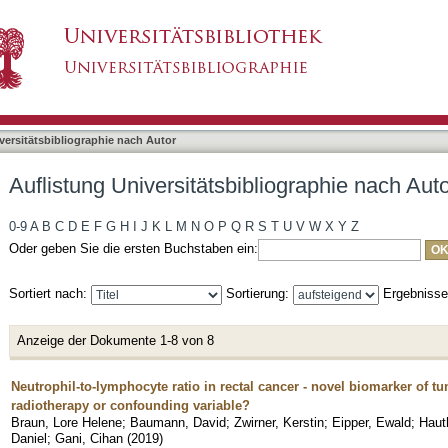
bliographie nach Autor "Braun, Lore Helene"
asiert)
versitätsbibliographie nach Autor
Auflistung Universitätsbibliographie nach Aut
0-9
A
B
C
D
E
F
G
H
I
J
K
L
M
N
O
P
Q
R
S
T
U
V
W
X
Y
Z
Oder geben Sie die ersten Buchstaben ein:
Sortiert nach:
Sortierung:
Ergebniss
Anzeige der Dokumente 1-8 von 8
Neutrophil-to-lymphocyte ratio in rectal cancer - novel biomarker of 
radiotherapy or confounding variable?
Braun, Lore Helene
;
Baumann, David
;
Zwirner, Kerstin
;
Eipper, Ewald
;
Haut
Daniel
;
Gani, Cihan
(
2019
)