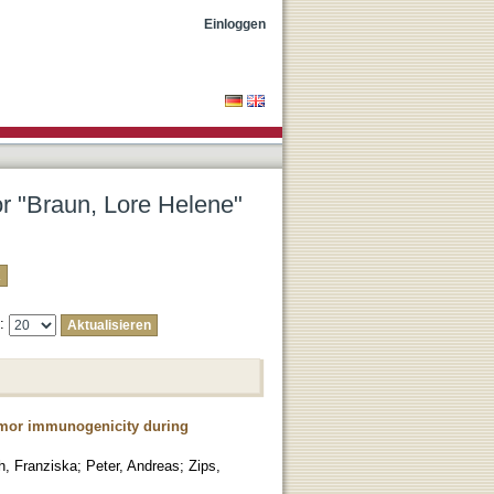
Einloggen
or "Braun, Lore Helene"
e:
tumor immunogenicity during
h, Franziska
;
Peter, Andreas
;
Zips,