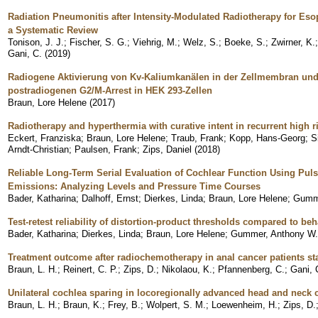
Radiation Pneumonitis after Intensity-Modulated Radiotherapy for Esop
a Systematic Review
Tonison, J. J.
;
Fischer, S. G.
;
Viehrig, M.
;
Welz, S.
;
Boeke, S.
;
Zwirner, K.
Gani, C.
(
2019
)
Radiogene Aktivierung von Kv-Kaliumkanälen in der Zellmembran und
postradiogenen G2/M-Arrest in HEK 293-Zellen
Braun, Lore Helene
(
2017
)
Radiotherapy and hyperthermia with curative intent in recurrent high r
Eckert, Franziska
;
Braun, Lore Helene
;
Traub, Frank
;
Kopp, Hans-Georg
;
S
Arndt-Christian
;
Paulsen, Frank
;
Zips, Daniel
(
2018
)
Reliable Long-Term Serial Evaluation of Cochlear Function Using Puls
Emissions: Analyzing Levels and Pressure Time Courses
Bader, Katharina
;
Dalhoff, Ernst
;
Dierkes, Linda
;
Braun, Lore Helene
;
Gumme
Test-retest reliability of distortion-product thresholds compared to be
Bader, Katharina
;
Dierkes, Linda
;
Braun, Lore Helene
;
Gummer, Anthony W.
Treatment outcome after radiochemotherapy in anal cancer patients s
Braun, L. H.
;
Reinert, C. P.
;
Zips, D.
;
Nikolaou, K.
;
Pfannenberg, C.
;
Gani, 
Unilateral cochlea sparing in locoregionally advanced head and neck 
Braun, L. H.
;
Braun, K.
;
Frey, B.
;
Wolpert, S. M.
;
Loewenheim, H.
;
Zips, D.