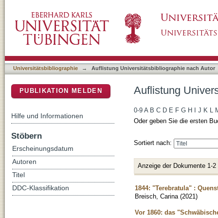
Auflistung Universitätsbibliographie nach Aut
DSpace Repositorium (Manakin basiert)
Universitätsbibliographie
→
Auflistung Universitätsbibliographie nach Autor
Auflistung Univers
PUBLIKATION MELDEN
0-9
A
B
C
D
E
F
G
H
I
J
K
L
Hilfe und Informationen
Oder geben Sie die ersten Bu
Stöbern
Sortiert nach:
Erscheinungsdatum
Autoren
Anzeige der Dokumente 1-2
Titel
1844: "Terebratula" : Quen
DDC-Klassifikation
Breisch, Carina
(
2021
)
Vor 1860: das "Schwäbische