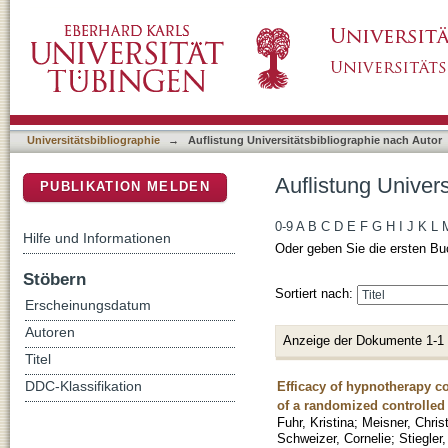
Auflistung Universitätsbibliographie nach Au
DSpace Repositorium (Manakin basiert)
Universitätsbibliographie
→
Auflistung Universitätsbibliographie nach Autor
Auflistung Univer
PUBLIKATION MELDEN
0-9
A
B
C
D
E
F
G
H
I
J
K
L
Hilfe und Informationen
Oder geben Sie die ersten Bu
Stöbern
Sortiert nach:
Erscheinungsdatum
Autoren
Anzeige der Dokumente 1-1
Titel
Efficacy of hypnotherapy c
DDC-Klassifikation
of a randomized controlled r
Fuhr, Kristina
;
Meisner, Chris
Schweizer, Cornelie
;
Stiegler