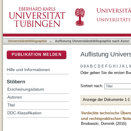
Auflistung Universitätsbibliographie nach Au
DSpace Repositorium (Manakin basiert)
Universitätsbibliographie
→
Auflistung Universitätsbibliographie nach Autor
Auflistung Univer
PUBLIKATION MELDEN
0-9
A
B
C
D
E
F
G
H
I
J
K
L
Hilfe und Informationen
Oder geben Sie die ersten Bu
Stöbern
Sortiert nach:
Erscheinungsdatum
Autoren
Anzeige der Dokumente 1-1
Titel
Verdeckte technische Überw
DDC-Klassifikation
und rechtspraktischen Notw
Brodowski, Dominik
(
2016
)