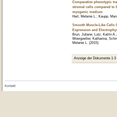
Comparative phenotypic tra
stromal cells compared to 
myogenic medium
Hart, Melanie L.
;
Kaupp, Mar
Smooth Muscle-Like Cells 
Expression and Electrophy
Brun, Juliane
;
Lutz, Katrin A.
Woergoetter, Katharina
;
Schm
Melanie L.
(
2015
)
Anzeige der Dokumente 1-3
Kontakt