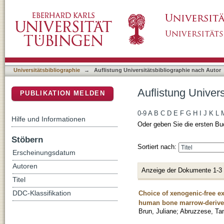
Auflistung Universitätsbibliographie nach Aut
DSpace Repositorium (Manakin basiert)
Universitätsbibliographie
→
Auflistung Universitätsbibliographie nach Autor
Auflistung Univers
PUBLIKATION MELDEN
0-9
A
B
C
D
E
F
G
H
I
J
K
L
Hilfe und Informationen
Oder geben Sie die ersten Bu
Stöbern
Sortiert nach:
Erscheinungsdatum
Autoren
Anzeige der Dokumente 1-3
Titel
Choice of xenogenic-free ex
DDC-Klassifikation
human bone marrow-derive
Brun, Juliane
;
Abruzzese, Ta