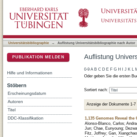
Auflistung Universitätsbibliographie nach Aut
DSpace Repositorium (Manakin basiert)
Universitätsbibliographie
→
Auflistung Universitätsbibliographie nach Autor
Auflistung Univer
PUBLIKATION MELDEN
0-9
A
B
C
D
E
F
G
H
I
J
K
L
Hilfe und Informationen
Oder geben Sie die ersten Bu
Stöbern
Sortiert nach:
Erscheinungsdatum
Autoren
Anzeige der Dokumente 1-7
Titel
1,135 Genomes Reveal the G
DDC-Klassifikation
Alonso-Blanco, Carlos
;
Andra
Jun
;
Chae, Eunyoung
;
Dezwa
Fitz, Joffrey
;
Gan, Xiangchao