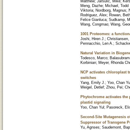
Matthew
;
Jarsulic, Mike
;
Kers
Meng, Dazhe
;
Michael, Todd 
Viktoria
;
Nordborg, Magnus
;
Rodriguez, Alex
;
Rowan, Beth
Felice Gianluca
;
Sudkamp, Mi
Wang, Congmao
;
Wang, Geo
1001 Proteomes: a functiona
Joshi, Hiren J.
;
Christiansen,
Pennacchio, Len A.
;
Schackw
Natural Variation in Biogen
Todesco, Marco
;
Balasubram
Korbinian
;
Meyer, Rhonda Chr
NCP activates chloroplast t
switches
Yang, Emily J.
;
Yoo, Chan Yu
Weigel, Detlef
;
Zhou, Pei
;
Ch
Phytochrome activates the 
plastid signaling
Yoo, Chan Yul
;
Pasoreck, Eli
Second-Site Mutagenesis o
Suppressor of Transgene Po
Yu, Agnses
;
Saudemont, Bapt