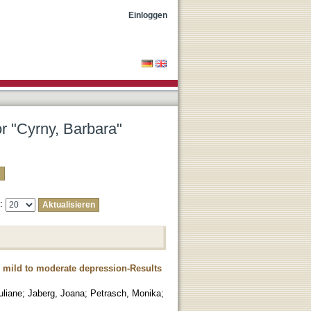
Einloggen
or "Cyrny, Barbara"
e:
r mild to moderate depression-Results
uliane
;
Jaberg, Joana
;
Petrasch, Monika
;