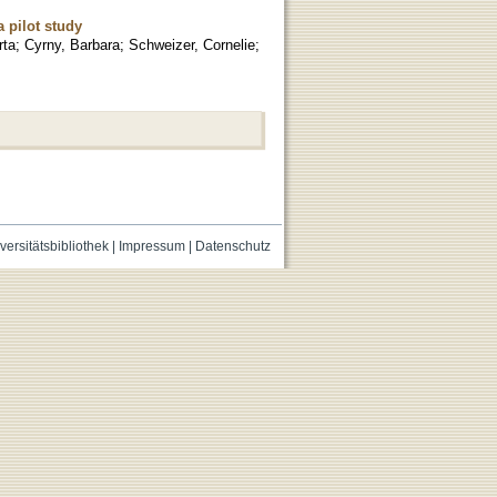
a pilot study
rta
;
Cyrny, Barbara
;
Schweizer, Cornelie
;
versitätsbibliothek
|
Impressum
|
Datenschutz