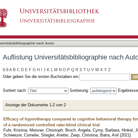
liographie nach Autor "Cyrny, Barbara"
asiert)
versitätsbibliographie nach Autor
Auflistung Universitätsbibliographie nach Aut
0-9
A
B
C
D
E
F
G
H
I
J
K
L
M
N
O
P
Q
R
S
T
U
V
W
X
Y
Z
Oder geben Sie die ersten Buchstaben ein:
Sortiert nach:
Sortierung:
Ergebniss
Anzeige der Dokumente 1-2 von 2
Efficacy of hypnotherapy compared to cognitive behavioral therapy fo
of a randomized controlled rater-blind clinical trial
Fuhr, Kristina
;
Meisner, Christoph
;
Broch, Angela
;
Cyrny, Barbara
;
Hinkel, J
Schweizer, Cornelie
;
Stiegler, Anette
;
Zeep, Christina
;
Batra, Anil
(
2021
)