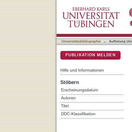
Auflistung Universitätsbib
DSpace Repositorium (Manakin b
Universitätsbibliographie
→
Auflistung Uni
PUBLIKATION MELDEN
Hilfe und Informationen
Stöbern
Erscheinungsdatum
Autoren
Titel
DDC-Klassifikation