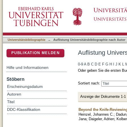
Auflistung Universitätsbibliographie nach Au
DSpace Repositorium (Manakin basiert)
Universitätsbibliographie
→
Auflistung Universitätsbibliographie nach Autor
Auflistung Univer
PUBLIKATION MELDEN
0-9
A
B
C
D
E
F
G
H
I
J
K
L
Hilfe und Informationen
Oder geben Sie die ersten Bu
Stöbern
Sortiert nach:
Erscheinungsdatum
Autoren
Anzeige der Dokumente 1-1
Titel
Beyond the Knife-Reviewing
DDC-Klassifikation
Heinzel, Johannes C.
;
Dadun,
Jana
;
Daigeler, Adrien
;
Kolbe