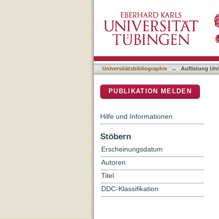
Auflistung Universitätsbi
DSpace Repositorium (Manakin b
Universitätsbibliographie
→
Auflistung Uni
PUBLIKATION MELDEN
Hilfe und Informationen
Stöbern
Erscheinungsdatum
Autoren
Titel
DDC-Klassifikation