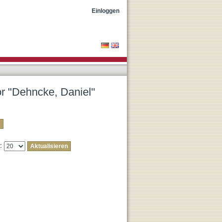
Einloggen
or "Dehncke, Daniel"
e: