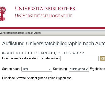
bliographie nach Autor "Dehncke, Daniel"
asiert)
versitätsbibliographie nach Autor
Auflistung Universitätsbibliographie nach Aut
0-9
A
B
C
D
E
F
G
H
I
J
K
L
M
N
O
P
Q
R
S
T
U
V
W
X
Y
Z
Oder geben Sie die ersten Buchstaben ein:
Sortiert nach:
Sortierung:
Ergebniss
Für diese Browse-Ansicht gibt es keine Ergebnisse.