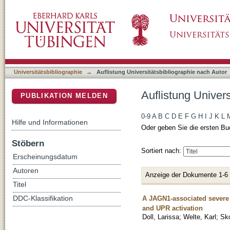
Auflistung Universitätsbibliographie nach Auto
DSpace Repositorium (Manakin basiert)
Universitätsbibliographie
→
Auflistung Universitätsbibliographie nach Autor
Auflistung Univers
PUBLIKATION MELDEN
0-9
A
B
C
D
E
F
G
H
I
J
K
L
Hilfe und Informationen
Oder geben Sie die ersten Bu
Stöbern
Sortiert nach:
Erscheinungsdatum
Autoren
Anzeige der Dokumente 1-6
Titel
A JAGN1-associated severe 
DDC-Klassifikation
and UPR activation
Doll, Larissa
;
Welte, Karl
;
Sko