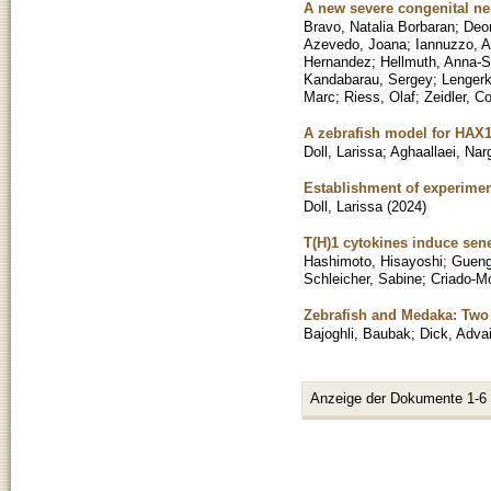
A new severe congenital n
Bravo, Natalia Borbaran
;
Deor
Azevedo, Joana
;
Iannuzzo, A
Hernandez
;
Hellmuth, Anna-S
Kandabarau, Sergey
;
Lengerk
Marc
;
Riess, Olaf
;
Zeidler, Co
A zebrafish model for HAX1
Doll, Larissa
;
Aghaallaei, Nar
Establishment of experimen
Doll, Larissa
(
2024
)
T(H)1 cytokines induce se
Hashimoto, Hisayoshi
;
Gueng
Schleicher, Sabine
;
Criado-Mo
Zebrafish and Medaka: Two
Bajoghli, Baubak
;
Dick, Adva
Anzeige der Dokumente 1-6