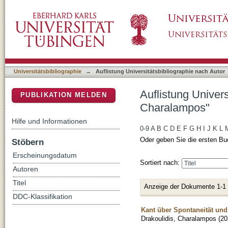
Auflistung Universitätsbibliographie nach Au
DSpace Repositorium (Manakin basiert)
Universitätsbibliographie
→
Auflistung Universitätsbibliographie nach Autor
Auflistung Univers
PUBLIKATION MELDEN
Charalampos"
Hilfe und Informationen
0-9
A
B
C
D
E
F
G
H
I
J
K
L
Oder geben Sie die ersten Bu
Stöbern
Erscheinungsdatum
Sortiert nach:
Autoren
Titel
Anzeige der Dokumente 1-1
DDC-Klassifikation
Kant über Spontaneität un
Drakoulidis, Charalampos
(
20