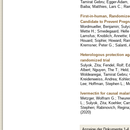
Tamirat Gebru
;
Egger-Adam, 
Baiba
;
Matthies, Lars C.
;
Ram
First-in-human, Randomized,
Candidate to Prevent Pregn
Mordmueller, Benjamin
;
Sulyo
Mette H.
;
Smedegaard, Helle
Lamsfus
;
Knoblich, Annette
;
Houard, Sophie
;
Howard, Rand
Kremsner, Peter G.
;
Salanti, 
Heterologous protection ag
randomized trial
Sulyok, Zita
;
Fendel, Rolf
;
Ed
Albert
;
Nguyen, The T.
;
Held,
Woldearegai, Tamirat Gebru
;
Kreidenweiss, Andrea
;
Kohler
Lee
;
Hoffman, Stephen L.
;
Mo
Ivermectin for causal malar
Metzger, Wolfram G.
;
Theurer
L.
;
Sulyok, Zita
;
Koehler, Car
Stephen
;
Rabinovich, Regina
(
2020
)
Anzeige der Dokumente 1-4