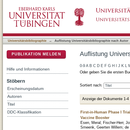
Auflistung Universitätsbibliographie nach A
DSpace Repositorium (Manakin basiert)
Universitätsbibliographie
→
Auflistung Universitätsbibliographie nach Autor
Auflistung Univer
PUBLIKATION MELDEN
0-9
A
B
C
D
E
F
G
H
I
J
K
L
Hilfe und Informationen
Oder geben Sie die ersten Bu
Stöbern
Sortiert nach:
Erscheinungsdatum
Autoren
Anzeige der Dokumente 1-4
Titel
First-in-Human Phase I Tri
DDC-Klassifikation
Vaccine Booster
Esen, Meral
;
Fischer-Herr, J
Smeenk, Geerten Willem
;
de