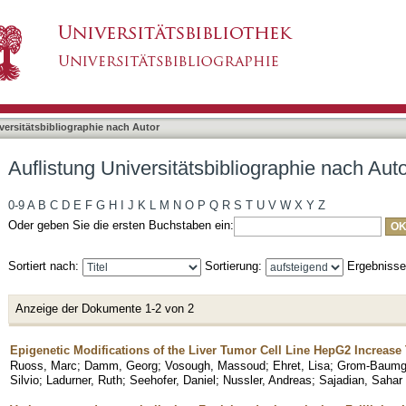
liographie nach Autor "Ehret, Lisa Viktoria"
asiert)
versitätsbibliographie nach Autor
Auflistung Universitätsbibliographie nach Auto
0-9
A
B
C
D
E
F
G
H
I
J
K
L
M
N
O
P
Q
R
S
T
U
V
W
X
Y
Z
Oder geben Sie die ersten Buchstaben ein:
Sortiert nach:
Sortierung:
Ergebniss
Anzeige der Dokumente 1-2 von 2
Epigenetic Modifications of the Liver Tumor Cell Line HepG2 Increase
Ruoss, Marc
;
Damm, Georg
;
Vosough, Massoud
;
Ehret, Lisa
;
Grom-Baumga
Silvio
;
Ladurner, Ruth
;
Seehofer, Daniel
;
Nussler, Andreas
;
Sajadian, Sahar