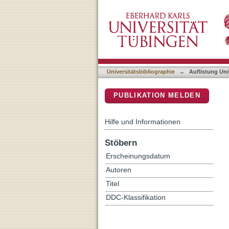
Auflistung Universitätsbib
DSpace Repositorium (Manakin b
Universitätsbibliographie
→
Auflistung Uni
PUBLIKATION MELDEN
Hilfe und Informationen
Stöbern
Erscheinungsdatum
Autoren
Titel
DDC-Klassifikation