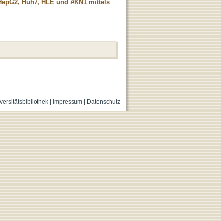
 HepG2, Huh7, HLE und AKN1 mittels
versitätsbibliothek
|
Impressum
|
Datenschutz