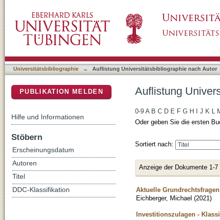
Auflistung Universitätsbibliographie nach Aut
DSpace Repositorium (Manakin basiert)
Universitätsbibliographie
→
Auflistung Universitätsbibliographie nach Autor
Auflistung Univers
PUBLIKATION MELDEN
0-9
A
B
C
D
E
F
G
H
I
J
K
L
Hilfe und Informationen
Oder geben Sie die ersten Bu
Stöbern
Sortiert nach:
Erscheinungsdatum
Autoren
Anzeige der Dokumente 1-7
Titel
Aktuelle Grundrechtsfrage
DDC-Klassifikation
Eichberger, Michael
(
2021
)
Investitionszulagen - Klassi