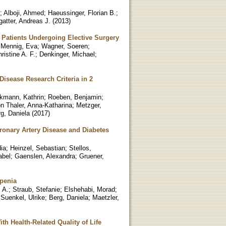
;
Alboji, Ahmed
;
Haeussinger, Florian B.
;
gatter, Andreas J.
(
2013
)
r Patients Undergoing Elective Surgery
;
Mennig, Eva
;
Wagner, Soeren
;
ristine A. F.
;
Denkinger, Michael
;
isease Research Criteria in 2
kmann, Kathrin
;
Roeben, Benjamin
;
n Thaler, Anna-Katharina
;
Metzger,
g, Daniela
(
2017
)
oronary Artery Disease and Diabetes
dia
;
Heinzel, Sebastian
;
Stellos,
abel
;
Gaenslen, Alexandra
;
Gruener,
openia
 A.
;
Straub, Stefanie
;
Elshehabi, Morad
;
;
Suenkel, Ulrike
;
Berg, Daniela
;
Maetzler,
 Health-Related Quality of Life