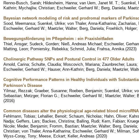
Renno-Busch, Sarah
;
Hildesheim, Hanna
;
van Uem, Janet M. T.
;
Suenkel, 
Kathrin
;
Mychajliw, Christian
;
Eschweiler, Gerhard W.
;
Berg, Daniela
;
Maetzl
Bayesian network modeling of risk and prodromal markers of Parkins
Sood, Meemansa
;
Suenkel, Ulrike
;
von Thaler, Anna-Katharina
;
Zacharias, 
Eschweiler, Gerhard W.
;
Maetzler, Walter
;
Berg, Daniela
;
Froehlich, Holger
;
Bewegungsförderung im Pflegeheim : ein Praxisleitfaden
Thiel, Ansgar
;
Sudeck, Gorden
;
Nieß, Andreas Michael
;
Eschweiler, Gerhar
Matting, Leon
;
Pomiersky, Rebekka
;
Schmid, Julia
;
Frahsa, Annika
(
2023
)
Cholinergic Pathway SNPs and Postural Control in 477 Older Adults
Arnold, Carina
;
Schulte, Claudia
;
Moscovich, Mariana
;
Zaunbrecher, Laura
;
Eschweiler, Gerhard W.
;
Hauser, Ann-Kathrin
;
Berg, Daniela
;
Maetzler, Walt
Cognitive Performance Patterns in Healthy Individuals with Substanti
Parkinson's Disease
Yilmaz, Rezzak
;
Graeber, Susanne
;
Roeben, Benjamin
;
Suenkel, Ulrike
;
vo
Sebastian
;
Metzger, Florian G.
;
Eschweiler, Gerhard W.
;
Maetzler, Walter
;
B
(
2016
)
Common diseases alter the physiological age-related blood microRNA 
Fehlmann, Tobias
;
Lehallier, Benoit
;
Schaum, Nicholas
;
Hahn, Oliver
;
Kahr
Nadja
;
Geffers, Lars
;
Backes, Christina
;
Balling, Rudi
;
Kern, Fabian
;
Kruege
Nicole
;
Meder, Benjamin
;
Fromm, Bastian
;
Maetzler, Walter
;
Berg, Daniela
Christian
;
von Thaler, Anna-Katharina
;
Eschweiler, Gerhard W.
;
Milman, Sof
Wyss-Coray, Tony
;
Meese, Eckart
;
Keller, Andreas
(
2020
)