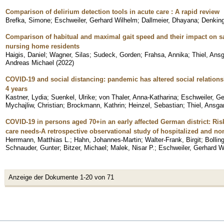
Comparison of delirium detection tools in acute care : A rapid review
Brefka, Simone
;
Eschweiler, Gerhard Wilhelm
;
Dallmeier, Dhayana
;
Denking
Comparison of habitual and maximal gait speed and their impact on s
nursing home residents
Haigis, Daniel
;
Wagner, Silas
;
Sudeck, Gorden
;
Frahsa, Annika
;
Thiel, Ans
Andreas Michael
(
2022
)
COVID-19 and social distancing: pandemic has altered social relations
4 years
Kastner, Lydia
;
Suenkel, Ulrike
;
von Thaler, Anna-Katharina
;
Eschweiler, Ge
Mychajliw, Christian
;
Brockmann, Kathrin
;
Heinzel, Sebastian
;
Thiel, Ansga
COVID-19 in persons aged 70+in an early affected German district: Ris
care needs-A retrospective observational study of hospitalized and non
Herrmann, Matthias L.
;
Hahn, Johannes-Martin
;
Walter-Frank, Birgit
;
Bollin
Schnauder, Gunter
;
Bitzer, Michael
;
Malek, Nisar P.
;
Eschweiler, Gerhard W
Anzeige der Dokumente 1-20 von 71