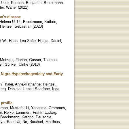
Ulrike
;
Roeben, Benjamin
;
Brockmann,
er, Walter
(
2021
)
on's disease
Helena U. U.
;
Brockmann, Kathrin
;
Heinzel, Sebastian
(
2023
)
d W.
;
Hahn, Lea-Sofie
;
Haigis, Daniel
;
Metzger, Florian
;
Gasser, Thomas
;
er
;
Sünkel, Ulrike
(
2018
)
a Nigra Hyperechogenicity and Early
n Thaler, Anna-Katharine
;
Heinzel,
erg, Daniela
;
Liepelt-Scarfone, Inga
profile
aman, Mustafa
;
Li, Yongping
;
Grammes,
r, Rejko
;
Lammert, Frank
;
Ludwig,
;
Brockmann, Kathrin
;
Deuschle,
iya
;
Barziliai, Nir
;
Reichert, Matthias
;