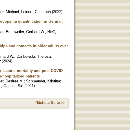
er, Michael
;
Leinert, Christoph
(
2022
)
arcopenia quantification in German
gar
;
Eschweiler, Gerhard W.
;
Nieß,
hips and contacts in older adults over
rhard W.
;
Dankowski, Theresa
;
r
(
2024
)
k factors, mortality and post-COVID
-hospitalized patients
ger, Desiree M.
;
Schmauder, Kristina
;
.
;
Goepel, Siri
(
2021
)
Nächste Seite >>