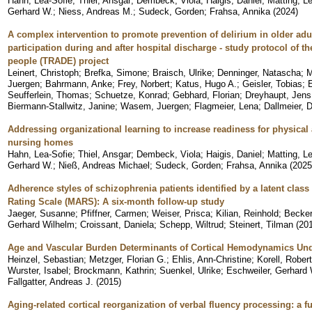
Hahn, Lea-Sofie
;
Thiel, Ansgar
;
Dembeck, Viola
;
Haigis, Daniel
;
Matting, L
Gerhard W.
;
Niess, Andreas M.
;
Sudeck, Gorden
;
Frahsa, Annika
(
2024
)
A complex intervention to promote prevention of delirium in older adul
participation during and after hospital discharge - study protocol of 
people (TRADE) project
Leinert, Christoph
;
Brefka, Simone
;
Braisch, Ulrike
;
Denninger, Natascha
;
M
Juergen
;
Bahrmann, Anke
;
Frey, Norbert
;
Katus, Hugo A.
;
Geisler, Tobias
;
Seufferlein, Thomas
;
Schuetze, Konrad
;
Gebhard, Florian
;
Dreyhaupt, Jens
Biermann-Stallwitz, Janine
;
Wasem, Juergen
;
Flagmeier, Lena
;
Dallmeier, 
Addressing organizational learning to increase readiness for physical
nursing homes
Hahn, Lea-Sofie
;
Thiel, Ansgar
;
Dembeck, Viola
;
Haigis, Daniel
;
Matting, L
Gerhard W.
;
Nieß, Andreas Michael
;
Sudeck, Gorden
;
Frahsa, Annika
(
2025
Adherence styles of schizophrenia patients identified by a latent clas
Rating Scale (MARS): A six-month follow-up study
Jaeger, Susanne
;
Pfiffner, Carmen
;
Weiser, Prisca
;
Kilian, Reinhold
;
Becke
Gerhard Wilhelm
;
Croissant, Daniela
;
Schepp, Wiltrud
;
Steinert, Tilman
(
20
Age and Vascular Burden Determinants of Cortical Hemodynamics Und
Heinzel, Sebastian
;
Metzger, Florian G.
;
Ehlis, Ann-Christine
;
Korell, Robert
Wurster, Isabel
;
Brockmann, Kathrin
;
Suenkel, Ulrike
;
Eschweiler, Gerhard 
Fallgatter, Andreas J.
(
2015
)
Aging-related cortical reorganization of verbal fluency processing: a f