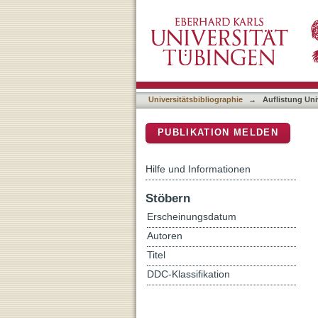
Auflistung Universitätsbi
DSpace Repositorium (Manakin b
Universitätsbibliographie
→
Auflistung Uni
PUBLIKATION MELDEN
Hilfe und Informationen
Stöbern
Erscheinungsdatum
Autoren
Titel
DDC-Klassifikation