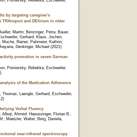
eon
;
Pomiersky, Rebekka
;
Eschweiler,
ts by targeting caregiver's
the TRAnsport and DElirium in older
ueller, Martin
;
Benzinger, Petra
;
Bauer,
Eschweiler, Gerhard
;
Klaus, Jochen
;
;
Muche, Rainer
;
Pahmeier, Kathrin
;
Dhayana
;
Denkinger, Michael
(
2021
)
 activity promotion in seven German
eon
;
Pomiersky, Rebekka
;
Eschweiler,
)
s analysis of the Medication Adherence
r, Thomas
;
Laengle, Gerhard
;
Eschweiler,
12
)
erlying Verbal Fluency
;
Alboji, Ahmed
;
Haeussinger, Florian B.
;
W.
;
Maetzler, Walter
;
Berg, Daniela
;
unctional near-infrared spectroscopy