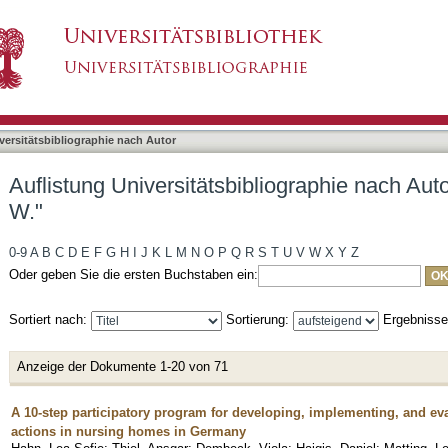
bliographie nach Autor "Eschweiler, Gerhard W."
asiert)
versitätsbibliographie nach Autor
Auflistung Universitätsbibliographie nach Aut
W."
0-9
A
B
C
D
E
F
G
H
I
J
K
L
M
N
O
P
Q
R
S
T
U
V
W
X
Y
Z
Oder geben Sie die ersten Buchstaben ein:
Sortiert nach:
Sortierung:
Ergebniss
Anzeige der Dokumente 1-20 von 71
A 10-step participatory program for developing, implementing, and eva
actions in nursing homes in Germany