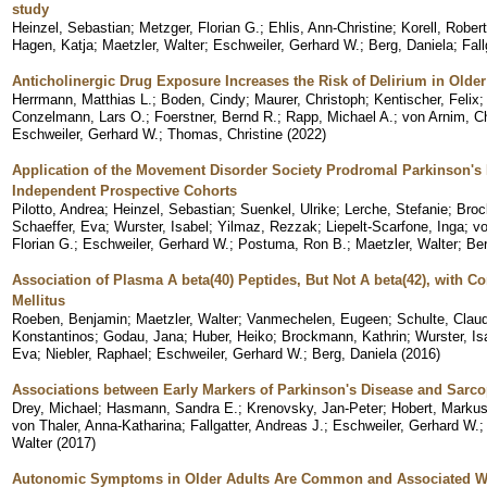
study
Heinzel, Sebastian
;
Metzger, Florian G.
;
Ehlis, Ann-Christine
;
Korell, Robert
Hagen, Katja
;
Maetzler, Walter
;
Eschweiler, Gerhard W.
;
Berg, Daniela
;
Fall
Anticholinergic Drug Exposure Increases the Risk of Delirium in Olde
Herrmann, Matthias L.
;
Boden, Cindy
;
Maurer, Christoph
;
Kentischer, Felix
Conzelmann, Lars O.
;
Foerstner, Bernd R.
;
Rapp, Michael A.
;
von Arnim, Ch
Eschweiler, Gerhard W.
;
Thomas, Christine
(
2022
)
Application of the Movement Disorder Society Prodromal Parkinson's D
Independent Prospective Cohorts
Pilotto, Andrea
;
Heinzel, Sebastian
;
Suenkel, Ulrike
;
Lerche, Stefanie
;
Broc
Schaeffer, Eva
;
Wurster, Isabel
;
Yilmaz, Rezzak
;
Liepelt-Scarfone, Inga
;
vo
Florian G.
;
Eschweiler, Gerhard W.
;
Postuma, Ron B.
;
Maetzler, Walter
;
Ber
Association of Plasma A beta(40) Peptides, But Not A beta(42), with C
Mellitus
Roeben, Benjamin
;
Maetzler, Walter
;
Vanmechelen, Eugeen
;
Schulte, Clau
Konstantinos
;
Godau, Jana
;
Huber, Heiko
;
Brockmann, Kathrin
;
Wurster, Is
Eva
;
Niebler, Raphael
;
Eschweiler, Gerhard W.
;
Berg, Daniela
(
2016
)
Associations between Early Markers of Parkinson's Disease and Sarc
Drey, Michael
;
Hasmann, Sandra E.
;
Krenovsky, Jan-Peter
;
Hobert, Markus
von Thaler, Anna-Katharina
;
Fallgatter, Andreas J.
;
Eschweiler, Gerhard W.
Walter
(
2017
)
Autonomic Symptoms in Older Adults Are Common and Associated With