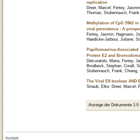
replication
Dreer, Marcel
;
Fertey, Jasmin
Thomas
;
Stubenrauch, Frank
Methylation of CpG 5962 in
viral persistence : A prosp
Fertey, Jasmin
;
Hagmann, Jo
Haedicke-Jarboui, Juliane
;
St
Papillomavirus-Associated 
Protein E2 and Bromodoma
Delcuratolo, Maria
;
Fertey, J
Brodbeck, Stephan
;
Corall, S
Stubenrauch, Frank
;
Chiang,
The Viral E8 boolean AND 
Straub, Elke
;
Dreer, Marcel
;
Anzeige der Dokumente 1-5
Kontakt