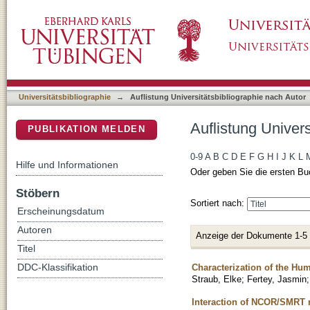
Auflistung Universitätsbibliographie nach Aut
DSpace Repositorium (Manakin basiert)
Universitätsbibliographie
→
Auflistung Universitätsbibliographie nach Autor
Auflistung Univers
PUBLIKATION MELDEN
0-9
A
B
C
D
E
F
G
H
I
J
K
L
Hilfe und Informationen
Oder geben Sie die ersten Bu
Stöbern
Sortiert nach:
Erscheinungsdatum
Autoren
Anzeige der Dokumente 1-5
Titel
Characterization of the Hu
DDC-Klassifikation
Straub, Elke
;
Fertey, Jasmin
Interaction of NCOR/SMRT r