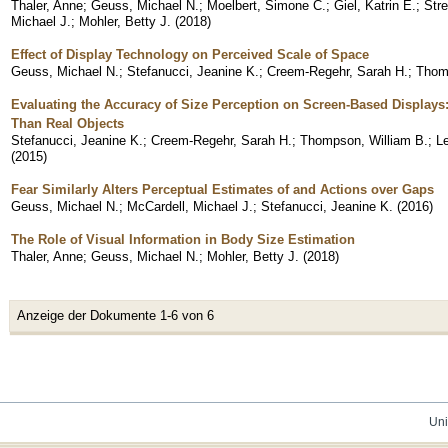
Thaler, Anne
;
Geuss, Michael N.
;
Moelbert, Simone C.
;
Giel, Katrin E.
;
Str
Michael J.
;
Mohler, Betty J.
(
2018
)
Effect of Display Technology on Perceived Scale of Space
Geuss, Michael N.
;
Stefanucci, Jeanine K.
;
Creem-Regehr, Sarah H.
;
Thomp
Evaluating the Accuracy of Size Perception on Screen-Based Displays
Than Real Objects
Stefanucci, Jeanine K.
;
Creem-Regehr, Sarah H.
;
Thompson, William B.
;
L
(
2015
)
Fear Similarly Alters Perceptual Estimates of and Actions over Gaps
Geuss, Michael N.
;
McCardell, Michael J.
;
Stefanucci, Jeanine K.
(
2016
)
The Role of Visual Information in Body Size Estimation
Thaler, Anne
;
Geuss, Michael N.
;
Mohler, Betty J.
(
2018
)
Anzeige der Dokumente 1-6 von 6
Uni