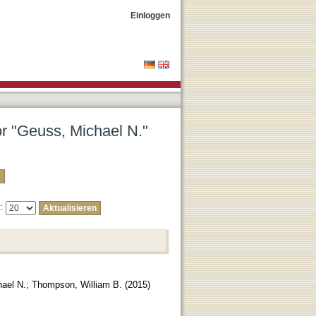
Einloggen
or "Geuss, Michael N."
e:
ael N.
;
Thompson, William B.
(
2015
)