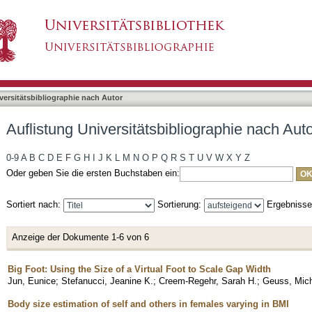
bliographie nach Autor "Geuss, Michael N."
asiert)
versitätsbibliographie nach Autor
Auflistung Universitätsbibliographie nach Aut
0-9
A
B
C
D
E
F
G
H
I
J
K
L
M
N
O
P
Q
R
S
T
U
V
W
X
Y
Z
Oder geben Sie die ersten Buchstaben ein:
Sortiert nach:
Sortierung:
Ergebniss
Anzeige der Dokumente 1-6 von 6
Big Foot: Using the Size of a Virtual Foot to Scale Gap Width
Jun, Eunice
;
Stefanucci, Jeanine K.
;
Creem-Regehr, Sarah H.
;
Geuss, Mich
Body size estimation of self and others in females varying in BMI