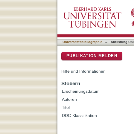
Auflistung Universitätsbi
DSpace Repositorium (Manakin b
Universitätsbibliographie
→
Auflistung Uni
PUBLIKATION MELDEN
Hilfe und Informationen
Stöbern
Erscheinungsdatum
Autoren
Titel
DDC-Klassifikation