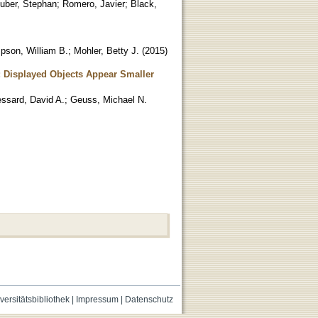
euber, Stephan
;
Romero, Javier
;
Black,
son, William B.
;
Mohler, Betty J.
(
2015
)
: Displayed Objects Appear Smaller
essard, David A.
;
Geuss, Michael N.
versitätsbibliothek
|
Impressum
|
Datenschutz