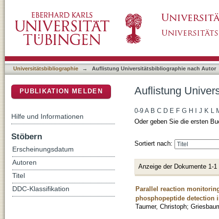
Auflistung Universitätsbibliographie nach Au
DSpace Repositorium (Manakin basiert)
Universitätsbibliographie
→
Auflistung Universitätsbibliographie nach Autor
Auflistung Univer
PUBLIKATION MELDEN
0-9
A
B
C
D
E
F
G
H
I
J
K
L
Hilfe und Informationen
Oder geben Sie die ersten Bu
Stöbern
Sortiert nach:
Erscheinungsdatum
Autoren
Anzeige der Dokumente 1-1
Titel
Parallel reaction monitorin
DDC-Klassifikation
phosphopeptide detection 
Taumer, Christoph
;
Griesbau