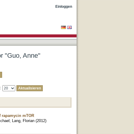
Einloggen
or "Guo, Anne"
e:
 of rapamycin mTOR
ichael
;
Lang, Florian
(
2012
)