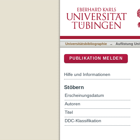
Auflistung Universitätsbi
DSpace Repositorium (Manakin b
Universitätsbibliographie
→
Auflistung Uni
PUBLIKATION MELDEN
Hilfe und Informationen
Stöbern
Erscheinungsdatum
Autoren
Titel
DDC-Klassifikation