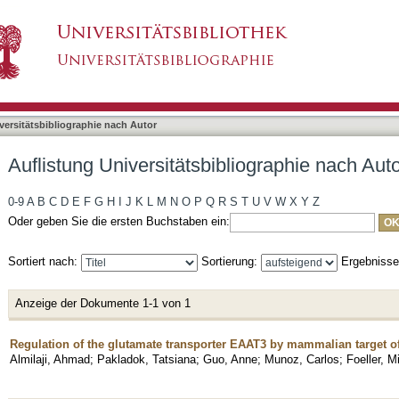
bliographie nach Autor "Guo, Anne"
asiert)
versitätsbibliographie nach Autor
Auflistung Universitätsbibliographie nach Aut
0-9
A
B
C
D
E
F
G
H
I
J
K
L
M
N
O
P
Q
R
S
T
U
V
W
X
Y
Z
Oder geben Sie die ersten Buchstaben ein:
Sortiert nach:
Sortierung:
Ergebniss
Anzeige der Dokumente 1-1 von 1
Regulation of the glutamate transporter EAAT3 by mammalian target
Almilaji, Ahmad
;
Pakladok, Tatsiana
;
Guo, Anne
;
Munoz, Carlos
;
Foeller, M