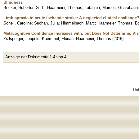
Blindness
Becker, Hubertus G. T.
;
Haarmeier, Thomas
;
Tatagiba, Marcos
;
Gharabaghi,
Limb apraxia in acute ischemic stroke: A neglected clinical challenge
Schell, Caroline
;
Suchan, Julia
;
Himmelbach, Marc
;
Haarmeier, Thomas
;
Bo
Metacognitive Confidence Increases with, but Does Not Determine, Vis
Zizlsperger, Leopold
;
Kuemmel, Florian
;
Haarmeier, Thomas
(
2016
)
Anzeige der Dokumente 1-4 von 4
Uni