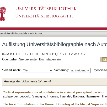
bliographie nach Autor "Haarmeier, Thomas"
asiert)
versitätsbibliographie nach Autor
Auflistung Universitätsbibliographie nach Au
0-9
A
B
C
D
E
F
G
H
I
J
K
L
M
N
O
P
Q
R
S
T
U
V
W
X
Y
Z
Oder geben Sie die ersten Buchstaben ein:
Sortiert nach:
Sortierung:
Ergebniss
Anzeige der Dokumente 1-4 von 4
Cortical representations of confidence in a visual perceptual decision
Zizlsperger, Leopold
;
Sauvigny, Thomas
;
Haendel, Barbara
;
Haarmeier, Th
Electrical Stimulation of the Human Homolog of the Medial Superior 