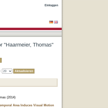
Einloggen
tor "Haarmeier, Thomas"
e:
omas
(
2014
)
Temporal Area Induces Visual Motion