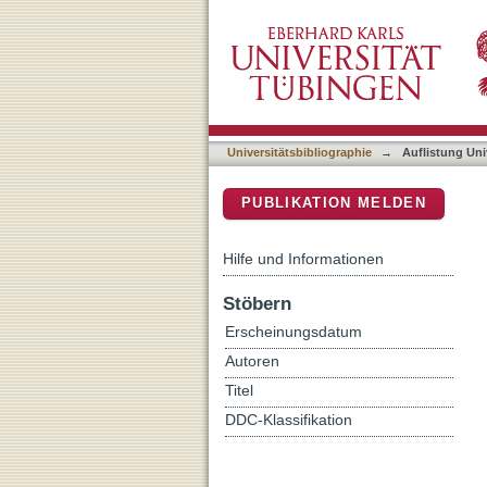
Auflistung Universitätsbi
DSpace Repositorium (Manakin b
Universitätsbibliographie
→
Auflistung Uni
PUBLIKATION MELDEN
Hilfe und Informationen
Stöbern
Erscheinungsdatum
Autoren
Titel
DDC-Klassifikation