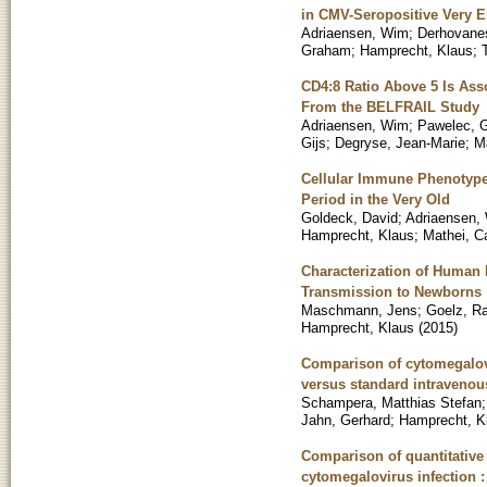
in CMV-Seropositive Very 
Adriaensen, Wim
;
Derhovane
Graham
;
Hamprecht, Klaus
;
CD4:8 Ratio Above 5 Is Ass
From the BELFRAIL Study
Adriaensen, Wim
;
Pawelec, 
Gijs
;
Degryse, Jean-Marie
;
Ma
Cellular Immune Phenotype
Period in the Very Old
Goldeck, David
;
Adriaensen,
Hamprecht, Klaus
;
Mathei, C
Characterization of Human 
Transmission to Newborns
Maschmann, Jens
;
Goelz, R
Hamprecht, Klaus
(
2015
)
Comparison of cytomegalovi
versus standard intravenou
Schampera, Matthias Stefan
Jahn, Gerhard
;
Hamprecht, K
Comparison of quantitative 
cytomegalovirus infection 