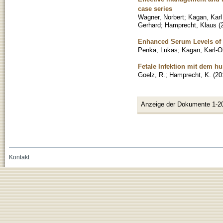
case series
Wagner, Norbert
;
Kagan, Karl
Gerhard
;
Hamprecht, Klaus
(
Enhanced Serum Levels of 
Penka, Lukas
;
Kagan, Karl-Ol
Fetale Infektion mit dem 
Goelz, R.
;
Hamprecht, K.
(
20
Anzeige der Dokumente 1-2
Kontakt