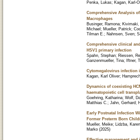
Penka, Lukas
;
Kagan, Karl-Ol
Comprehensive Analysis o
Macrophages
Businger, Ramona
;
Kivimaki,
Michael
;
Mueller, Patrick
;
Cod
Tilman E.
;
Nahnsen, Sven
;
S
Comprehensive clinical and v
HSV1 primary infection
Spahn, Stephan
;
Riessen, R
Ganzenmueller, Tina
;
Iftner,
Cytomegalovirus infection 
Kagan, Karl Oliver
;
Hamprech
Dynamics of coexisting HCM
haematopoietic cell transpl
Goehring, Katharina
;
Wolf, D
Matthias C.
;
Jahn, Gerhard
;
Early Postnatal Infection
Former Preterm Born Child
Mueller, Meike
;
Lidzba, Kare
Marko
(
2025
)
Effective management and in