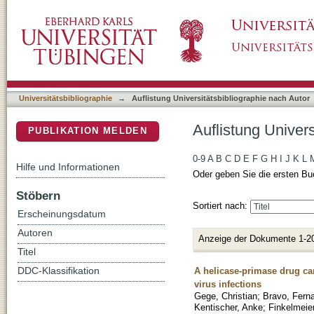
Auflistung Universitätsbibliographie nach Au
DSpace Repositorium (Manakin basiert)
Universitätsbibliographie
→
Auflistung Universitätsbibliographie nach Autor
Auflistung Univer
PUBLIKATION MELDEN
0-9
A
B
C
D
E
F
G
H
I
J
K
L
Hilfe und Informationen
Oder geben Sie die ersten Bu
Stöbern
Sortiert nach:
Erscheinungsdatum
Autoren
Anzeige der Dokumente 1-2
Titel
A helicase-primase drug can
DDC-Klassifikation
virus infections
Gege, Christian
;
Bravo, Fern
Kentischer, Anke
;
Finkelmeier