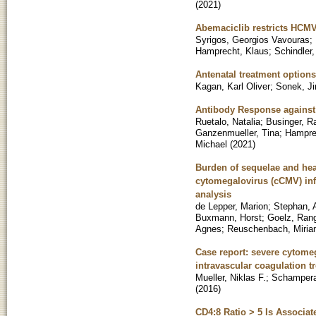
(
2021
)
Abemaciclib restricts HCM
Syrigos, Georgios Vavouras
;
Hamprecht, Klaus
;
Schindler,
Antenatal treatment options
Kagan, Karl Oliver
;
Sonek, Jir
Antibody Response against
Ruetalo, Natalia
;
Businger, 
Ganzenmueller, Tina
;
Hampre
Michael
(
2021
)
Burden of sequelae and healt
cytomegalovirus (cCMV) inf
analysis
de Lepper, Marion
;
Stephan, 
Buxmann, Horst
;
Goelz, Ran
Agnes
;
Reuschenbach, Miri
Case report: severe cytome
intravascular coagulation t
Mueller, Niklas F.
;
Schampera
(
2016
)
CD4:8 Ratio > 5 Is Associa