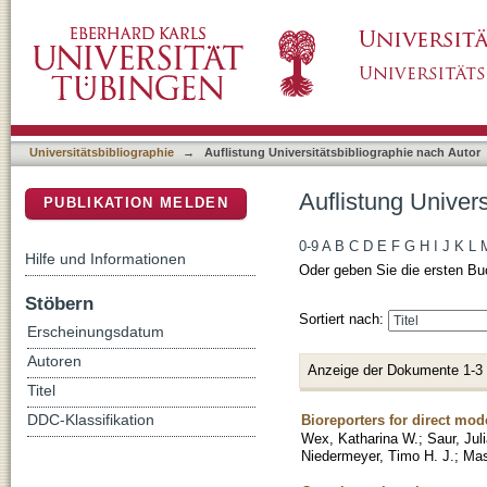
Auflistung Universitätsbibliographie nach Au
DSpace Repositorium (Manakin basiert)
Universitätsbibliographie
→
Auflistung Universitätsbibliographie nach Autor
Auflistung Univer
PUBLIKATION MELDEN
0-9
A
B
C
D
E
F
G
H
I
J
K
L
Hilfe und Informationen
Oder geben Sie die ersten Bu
Stöbern
Sortiert nach:
Erscheinungsdatum
Autoren
Anzeige der Dokumente 1-3
Titel
Bioreporters for direct mod
DDC-Klassifikation
Wex, Katharina W.
;
Saur, Jul
Niedermeyer, Timo H. J.
;
Mas