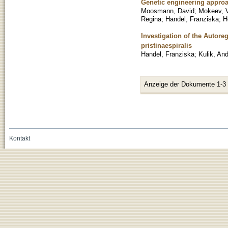
Genetic engineering approa
Moosmann, David
;
Mokeev, V
Regina
;
Handel, Franziska
;
H
Investigation of the Autor
pristinaespiralis
Handel, Franziska
;
Kulik, An
Anzeige der Dokumente 1-3
Kontakt