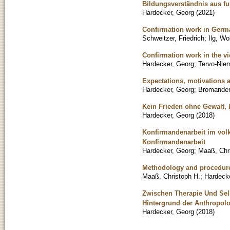
Bildungsverständnis aus fu
Hardecker, Georg
(
2021
)
Confirmation work in Germ
Schweitzer, Friedrich
;
Ilg, Wo
Confirmation work in the vi
Hardecker, Georg
;
Tervo-Niem
Expectations, motivations 
Hardecker, Georg
;
Bromander
Kein Frieden ohne Gewalt, 
Hardecker, Georg
(
2018
)
Konfirmandenarbeit im volk
Konfirmandenarbeit
Hardecker, Georg
;
Maaß, Chr
Methodology and procedur
Maaß, Christoph H.
;
Hardeck
Zwischen Therapie Und Se
Hintergrund der Anthropolo
Hardecker, Georg
(
2018
)