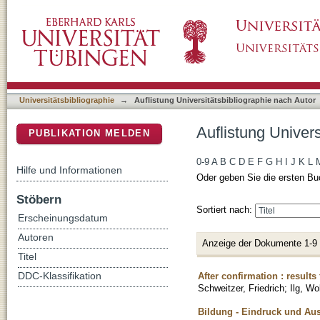
Auflistung Universitätsbibliographie nach Au
DSpace Repositorium (Manakin basiert)
Universitätsbibliographie
→
Auflistung Universitätsbibliographie nach Autor
Auflistung Univer
PUBLIKATION MELDEN
0-9
A
B
C
D
E
F
G
H
I
J
K
L
Hilfe und Informationen
Oder geben Sie die ersten Bu
Stöbern
Sortiert nach:
Erscheinungsdatum
Autoren
Anzeige der Dokumente 1-9
Titel
After confirmation : result
DDC-Klassifikation
Schweitzer, Friedrich
;
Ilg, Wo
Bildung - Eindruck und Aus