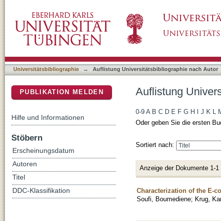
Auflistung Universitätsbibliographie nach Aut
DSpace Repositorium (Manakin basiert)
Universitätsbibliographie
→
Auflistung Universitätsbibliographie nach Autor
Auflistung Univers
PUBLIKATION MELDEN
0-9
A
B
C
D
E
F
G
H
I
J
K
L
Hilfe und Informationen
Oder geben Sie die ersten Bu
Stöbern
Sortiert nach:
Erscheinungsdatum
Autoren
Anzeige der Dokumente 1-1
Titel
Characterization of the E-c
DDC-Klassifikation
Soufi, Boumediene
;
Krug, Ka