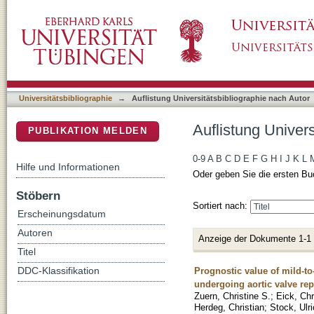
Auflistung Universitätsbibliographie nach Aut
DSpace Repositorium (Manakin basiert)
Universitätsbibliographie
→
Auflistung Universitätsbibliographie nach Autor
Auflistung Univers
PUBLIKATION MELDEN
0-9
A
B
C
D
E
F
G
H
I
J
K
L
Hilfe und Informationen
Oder geben Sie die ersten Bu
Stöbern
Sortiert nach:
Erscheinungsdatum
Autoren
Anzeige der Dokumente 1-1
Titel
Prognostic value of mild-to
DDC-Klassifikation
undergoing aortic valve re
Zuern, Christine S.
;
Eick, Chr
Herdeg, Christian
;
Stock, Ulr