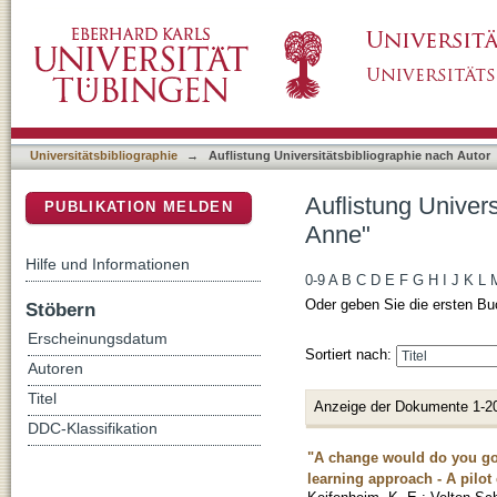
Auflistung Universitätsbibliographie nach A
DSpace Repositorium (Manakin basiert)
Universitätsbibliographie
→
Auflistung Universitätsbibliographie nach Autor
Auflistung Univer
PUBLIKATION MELDEN
Anne"
Hilfe und Informationen
0-9
A
B
C
D
E
F
G
H
I
J
K
L
Oder geben Sie die ersten Bu
Stöbern
Erscheinungsdatum
Sortiert nach:
Autoren
Titel
Anzeige der Dokumente 1-2
DDC-Klassifikation
"A change would do you goo
learning approach - A pilot