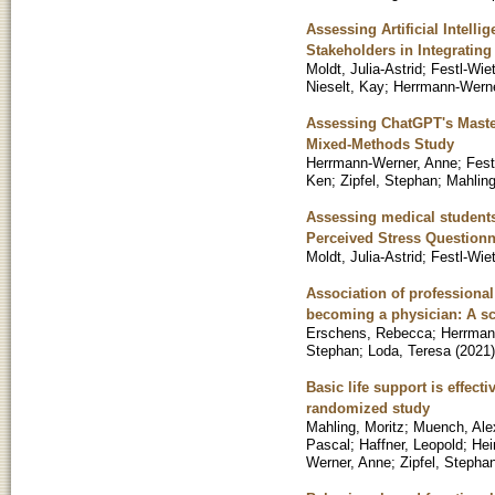
Assessing Artificial Intell
Stakeholders in Integrating
Moldt, Julia-Astrid
;
Festl-Wie
Nieselt, Kay
;
Herrmann-Werne
Assessing ChatGPT's Mast
Mixed-Methods Study
Herrmann-Werner, Anne
;
Fest
Ken
;
Zipfel, Stephan
;
Mahling
Assessing medical students
Perceived Stress Questionn
Moldt, Julia-Astrid
;
Festl-Wie
Association of professional 
becoming a physician: A s
Erschens, Rebecca
;
Herrman
Stephan
;
Loda, Teresa
(
2021
)
Basic life support is effect
randomized study
Mahling, Moritz
;
Muench, Ale
Pascal
;
Haffner, Leopold
;
Hei
Werner, Anne
;
Zipfel, Stepha