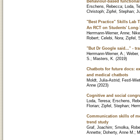
Behaviour-based functional 
Erschens, Rebecca
;
Loda, T
Christoph
;
Zipfel, Stephan
;
Ju
"Best Practice" Skills Lab
An RCT on Students' Long-T
Herrmann-Werner, Anne
;
Nike
Robert
;
Celebi, Nora
;
Zipfel,
"But Dr Google said..." - t
Herrmann-Werner, A.
;
Weber,
S.
;
Masters, K.
(
2019
)
Chatbots for future docs: e
and medical chatbots
Moldt, Julia-Astrid
;
Festl-Wie
Anne
(
2023
)
Cognitive and social congru
Loda, Teresa
;
Erschens, Reb
Florian
;
Zipfel, Stephan
;
Herr
Communication skills of me
trend study
Graf, Joachim
;
Smolka, Robe
Annette
;
Doherty, Anne M.
;
M