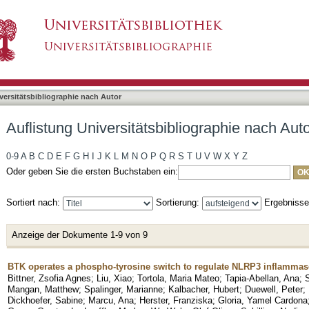
liographie nach Autor "Herster, Franziska"
asiert)
versitätsbibliographie nach Autor
Auflistung Universitätsbibliographie nach Auto
0-9
A
B
C
D
E
F
G
H
I
J
K
L
M
N
O
P
Q
R
S
T
U
V
W
X
Y
Z
Oder geben Sie die ersten Buchstaben ein:
Sortiert nach:
Sortierung:
Ergebniss
Anzeige der Dokumente 1-9 von 9
BTK operates a phospho-tyrosine switch to regulate NLRP3 inflammas
Bittner, Zsofia Agnes
;
Liu, Xiao
;
Tortola, Maria Mateo
;
Tapia-Abellan, Ana
;
Mangan, Matthew
;
Spalinger, Marianne
;
Kalbacher, Hubert
;
Duewell, Peter
;
Dickhoefer, Sabine
;
Marcu, Ana
;
Herster, Franziska
;
Gloria, Yamel Cardona