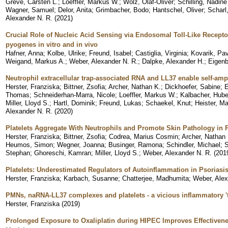
Greve, Carsten L.
;
Loeffler, Markus W.
;
Wolz, Olaf-Oliver
;
Schilling, Nadine
Wagner, Samuel
;
Delor, Anita
;
Grimbacher, Bodo
;
Hantschel, Oliver
;
Scharl
Alexander N. R.
(
2021
)
Crucial Role of Nucleic Acid Sensing via Endosomal Toll-Like Recepto
pyogenes in vitro and in vivo
Hafner, Anna
;
Kolbe, Ulrike
;
Freund, Isabel
;
Castiglia, Virginia
;
Kovarik, Pav
Weigand, Markus A.
;
Weber, Alexander N. R.
;
Dalpke, Alexander H.
;
Eigenb
Neutrophil extracellular trap-associated RNA and LL37 enable self-amp
Herster, Franziska
;
Bittner, Zsofia
;
Archer, Nathan K.
;
Dickhoefer, Sabine
;
E
Thomas
;
Schneiderhan-Marra, Nicole
;
Loeffler, Markus W.
;
Kalbacher, Hube
Miller, Lloyd S.
;
Hartl, Dominik
;
Freund, Lukas
;
Schaekel, Knut
;
Heister, Ma
Alexander N. R.
(
2020
)
Platelets Aggregate With Neutrophils and Promote Skin Pathology in 
Herster, Franziska
;
Bittner, Zsofia
;
Codrea, Marius Cosmin
;
Archer, Nathan 
Heumos, Simon
;
Wegner, Joanna
;
Businger, Ramona
;
Schindler, Michael
;
S
Stephan
;
Ghoreschi, Kamran
;
Miller, Lloyd S.
;
Weber, Alexander N. R.
(
201
Platelets: Underestimated Regulators of Autoinflammation in Psoriasi
Herster, Franziska
;
Karbach, Susanne
;
Chatterjee, Madhumita
;
Weber, Alex
PMNs, naRNA-LL37 complexes and platelets - a vicious inflammatory 'tr
Herster, Franziska
(
2019
)
Prolonged Exposure to Oxaliplatin during HIPEC Improves Effectivenes