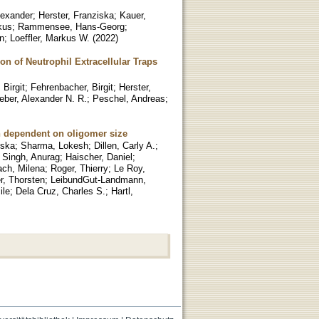
lexander
;
Herster, Franziska
;
Kauer,
kus
;
Rammensee, Hans-Georg
;
n
;
Loeffler, Markus W.
(
2022
)
n of Neutrophil Extracellular Traps
 Birgit
;
Fehrenbacher, Birgit
;
Herster,
ber, Alexander N. R.
;
Peschel, Andreas
;
on dependent on oligomer size
iska
;
Sharma, Lokesh
;
Dillen, Carly A.
;
;
Singh, Anurag
;
Haischer, Daniel
;
ach, Milena
;
Roger, Thierry
;
Le Roy,
r, Thorsten
;
LeibundGut-Landmann,
ile
;
Dela Cruz, Charles S.
;
Hartl,