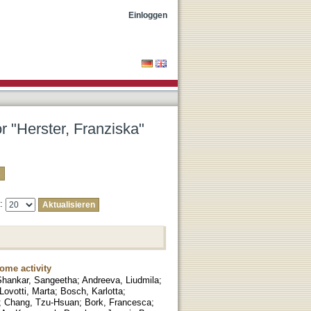
Einloggen
r "Herster, Franziska"
e:
ome activity
Shankar, Sangeetha
;
Andreeva, Liudmila
;
Lovotti, Marta
;
Bosch, Karlotta
;
;
Chang, Tzu-Hsuan
;
Bork, Francesca
;