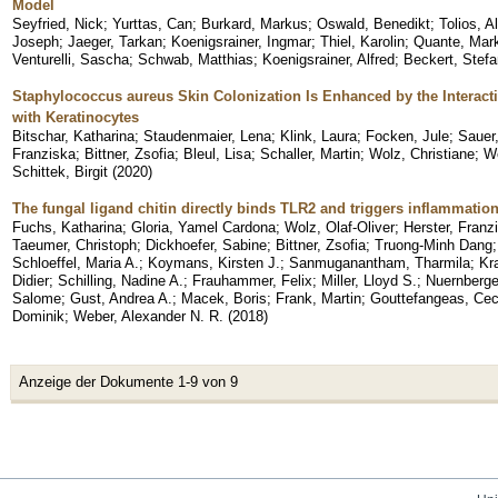
Model
Seyfried, Nick
;
Yurttas, Can
;
Burkard, Markus
;
Oswald, Benedikt
;
Tolios, A
Joseph
;
Jaeger, Tarkan
;
Koenigsrainer, Ingmar
;
Thiel, Karolin
;
Quante, Mar
Venturelli, Sascha
;
Schwab, Matthias
;
Koenigsrainer, Alfred
;
Beckert, Stefa
Staphylococcus aureus Skin Colonization Is Enhanced by the Interactio
with Keratinocytes
Bitschar, Katharina
;
Staudenmaier, Lena
;
Klink, Laura
;
Focken, Jule
;
Sauer,
Franziska
;
Bittner, Zsofia
;
Bleul, Lisa
;
Schaller, Martin
;
Wolz, Christiane
;
We
Schittek, Birgit
(
2020
)
The fungal ligand chitin directly binds TLR2 and triggers inflammati
Fuchs, Katharina
;
Gloria, Yamel Cardona
;
Wolz, Olaf-Oliver
;
Herster, Franz
Taeumer, Christoph
;
Dickhoefer, Sabine
;
Bittner, Zsofia
;
Truong-Minh Dang
Schloeffel, Maria A.
;
Koymans, Kirsten J.
;
Sanmuganantham, Tharmila
;
Kr
Didier
;
Schilling, Nadine A.
;
Frauhammer, Felix
;
Miller, Lloyd S.
;
Nuernberge
Salome
;
Gust, Andrea A.
;
Macek, Boris
;
Frank, Martin
;
Gouttefangeas, Cec
Dominik
;
Weber, Alexander N. R.
(
2018
)
Anzeige der Dokumente 1-9 von 9