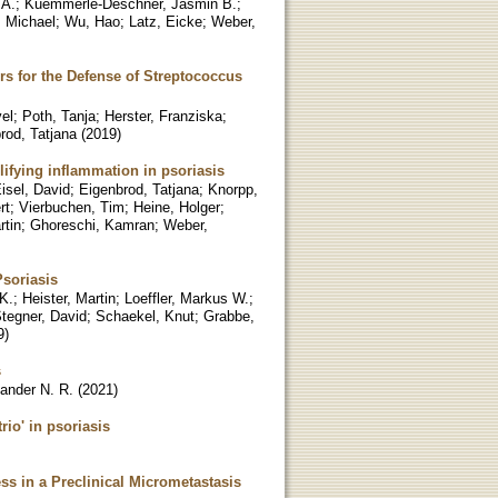
 A.
;
Kuemmerle-Deschner, Jasmin B.
;
, Michael
;
Wu, Hao
;
Latz, Eicke
;
Weber,
rs for the Defense of Streptococcus
el
;
Poth, Tanja
;
Herster, Franziska
;
rod, Tatjana
(
2019
)
lifying inflammation in psoriasis
isel, David
;
Eigenbrod, Tatjana
;
Knorpp,
rt
;
Vierbuchen, Tim
;
Heine, Holger
;
rtin
;
Ghoreschi, Kamran
;
Weber,
Psoriasis
K.
;
Heister, Martin
;
Loeffler, Markus W.
;
tegner, David
;
Schaekel, Knut
;
Grabbe,
9
)
s
ander N. R.
(
2021
)
io' in psoriasis
s in a Preclinical Micrometastasis