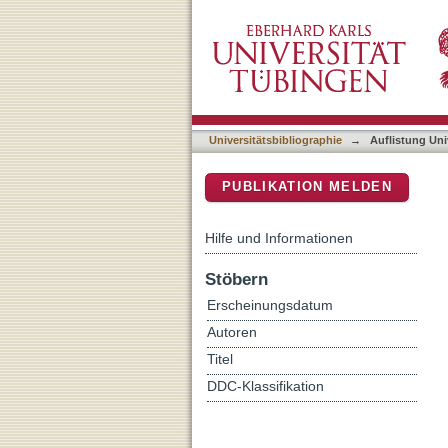
Auflistung Universitätsbib
DSpace Repositorium (Manakin b
Universitätsbibliographie
→
Auflistung Uni
PUBLIKATION MELDEN
Hilfe und Informationen
Stöbern
Erscheinungsdatum
Autoren
Titel
DDC-Klassifikation