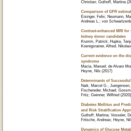
Christian
;
Guthoff, Martina
(
2
Comparison of GFR estimati
Eisinger, Felix
;
Neumann, Ma
Andreas L.
;
von Schwartzenb
Contrast-enhanced MRI for s
kidney donor candidates
Krumm, Patrick
;
Hupka, Tanj
Koenigsrainer, Alfred
;
Nikolao
Current evidence on the dis
syndrome
Macia, Manuel
;
de Alvaro Mo
Heyne, Nils
(
2017
)
Determinants of Successful 
Naik, Marcel G.
;
Juergensen,
Fischereder, Michael
;
Gossma
Fritz
;
Gwinner, Wilfried
(
2020
)
Diabetes Mellitus and Pred
and Risk Stratification App
Guthoff, Martina
;
Vosseler, D
Fritsche, Andreas
;
Heyne, Nil
Dynamics of Glucose Metabo