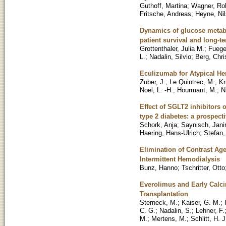
Guthoff, Martina
;
Wagner, Ro
Fritsche, Andreas
;
Heyne, Nil
Dynamics of glucose metabol
patient survival and long-t
Grottenthaler, Julia M.
;
Fueger
L.
;
Nadalin, Silvio
;
Berg, Chri
Eculizumab for Atypical H
Zuber, J.
;
Le Quintrec, M.
;
Kr
Noel, L. -H.
;
Hourmant, M.
;
N
Effect of SGLT2 inhibitors 
type 2 diabetes: a prospec
Schork, Anja
;
Saynisch, Jani
Haering, Hans-Ulrich
;
Stefan,
Elimination of Contrast Ag
Intermittent Hemodialysis
Bunz, Hanno
;
Tschritter, Otto
Everolimus and Early Calci
Transplantation
Sterneck, M.
;
Kaiser, G. M.
;
C. G.
;
Nadalin, S.
;
Lehner, F.
M.
;
Mertens, M.
;
Schlitt, H. J