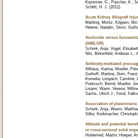
Kazemier, G.
;
Pascher, A.
;
S
Schlitt, H. J.
(
2012
)
Acute Kidney Allograft Inju
Mahling, Moritz
;
Köppen, Mic
Helene
;
Nadalin, Silvio
;
Gutho
Amiloride versus furosemide
(AMILOR)
Schork, Anja
;
Vogel, Elisabet
Nils
;
Birkenfeld, Andreas L.
;
A
Antibody-mediated procoagu
Althaus, Karina
;
Moeller, Pet
Guthoff, Martina
;
Dorn, Franz
Kornelia
;
Limpach, Caroline
;
Poetzsch, Bernd
;
Mueller, Je
Lisann
;
Warm, Verena
;
Willin
Sachs, Ulrich J.
;
Fend, Falko
Association of plasminuria 
Schork, Anja
;
Woern, Matthia
Silke
;
Korbmacher, Christoph
Attitude and potential ben
in cross-sectoral solid orga
Holderried, Martin
;
Hoeper, A