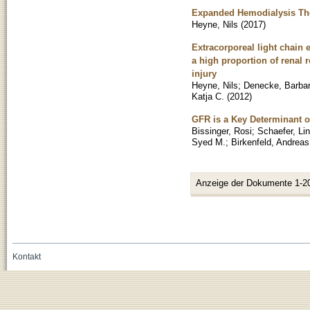
Expanded Hemodialysis The
Heyne, Nils
(
2017
)
Extracorporeal light chain 
a high proportion of renal 
injury
Heyne, Nils
;
Denecke, Barba
Katja C.
(
2012
)
GFR is a Key Determinant o
Bissinger, Rosi
;
Schaefer, Li
Syed M.
;
Birkenfeld, Andreas
Anzeige der Dokumente 1-2
Kontakt