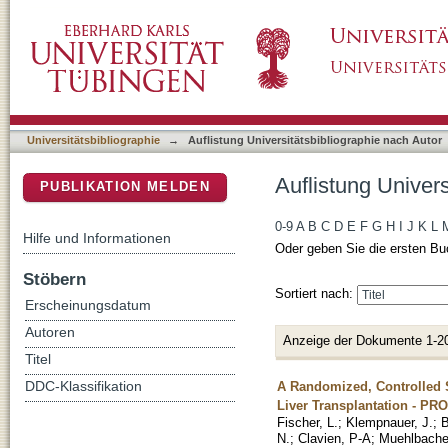
Auflistung Universitätsbibliographie nach Aut
DSpace Repositorium (Manakin basiert)
Universitätsbibliographie
→
Auflistung Universitätsbibliographie nach Autor
Auflistung Univers
PUBLIKATION MELDEN
0-9
A
B
C
D
E
F
G
H
I
J
K
L
Hilfe und Informationen
Oder geben Sie die ersten Bu
Stöbern
Sortiert nach:
Erscheinungsdatum
Autoren
Anzeige der Dokumente 1-2
Titel
A Randomized, Controlled S
DDC-Klassifikation
Liver Transplantation - P
Fischer, L.
;
Klempnauer, J.
;
B
N.
;
Clavien, P-A
;
Muehlbacher