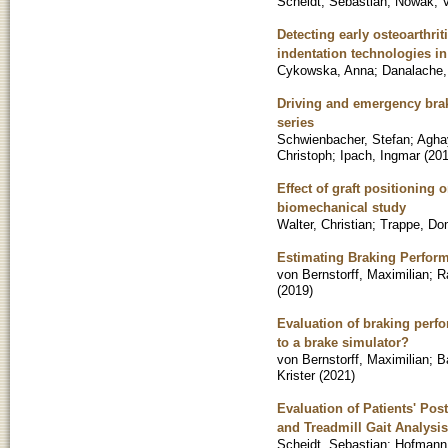
Scheidt, Sebastian
;
Nowak, V
Detecting early osteoarthri
indentation technologies in
Cykowska, Anna
;
Danalache,
Driving and emergency braki
series
Schwienbacher, Stefan
;
Agha
Christoph
;
Ipach, Ingmar
(
20
Effect of graft positioning
biomechanical study
Walter, Christian
;
Trappe, Do
Estimating Braking Performa
von Bernstorff, Maximilian
;
R
(
2019
)
Evaluation of braking perfor
to a brake simulator?
von Bernstorff, Maximilian
;
B
Krister
(
2021
)
Evaluation of Patients' Po
and Treadmill Gait Analysis
Scheidt, Sebastian
;
Hofmann,