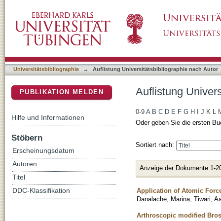
Auflistung Universitätsbibliographie nach Au
DSpace Repositorium (Manakin basiert)
Universitätsbibliographie
→
Auflistung Universitätsbibliographie nach Autor
Auflistung Univer
PUBLIKATION MELDEN
0-9
A
B
C
D
E
F
G
H
I
J
K
L
Hilfe und Informationen
Oder geben Sie die ersten Bu
Stöbern
Sortiert nach:
Erscheinungsdatum
Autoren
Anzeige der Dokumente 1-2
Titel
Application of Atomic Force
DDC-Klassifikation
Danalache, Marina
;
Tiwari, A
Arthroscopic modified Brost