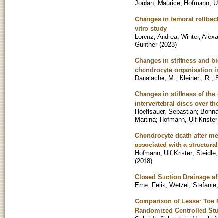
Jordan, Maurice
;
Hofmann, Ul
Changes in femoral rollback
vitro study
Lorenz, Andrea
;
Winter, Alex
Gunther
(
2023
)
Changes in stiffness and bi
chondrocyte organisation in
Danalache, M.
;
Kleinert, R.
;
S
Changes in stiffness of the 
intervertebral discs over t
Hoeflsauer, Sebastian
;
Bonnai
Martina
;
Hofmann, Ulf Krister
Chondrocyte death after me
associated with a structural
Hofmann, Ulf Krister
;
Steidle
(
2018
)
Closed Suction Drainage af
Erne, Felix
;
Wetzel, Stefanie
Comparison of Lesser Toe P
Randomized Controlled St