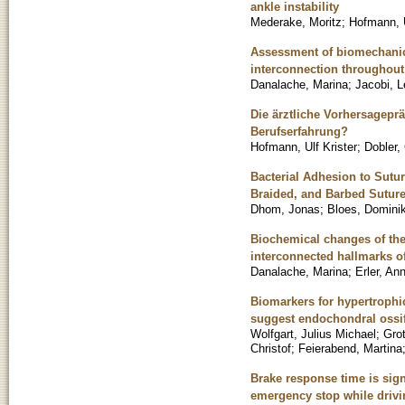
ankle instability
Mederake, Moritz
;
Hofmann, U
Assessment of biomechanical
interconnection throughout 
Danalache, Marina
;
Jacobi, L
Die ärztliche Vorhersageprä
Berufserfahrung?
Hofmann, Ulf Krister
;
Dobler,
Bacterial Adhesion to Sutu
Braided, and Barbed Sutur
Dhom, Jonas
;
Bloes, Dominik
Biochemical changes of the
interconnected hallmarks of
Danalache, Marina
;
Erler, An
Biomarkers for hypertrophic
suggest endochondral ossifi
Wolfgart, Julius Michael
;
Grot
Christof
;
Feierabend, Martina
Brake response time is signi
emergency stop while drivi