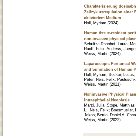
Charakterisierung dosisabhä
Zellzyklusregulation einer
aktiviertem Medium
Holl, Myriam
(
2024
)
Human tissue-resident peri
non-invasive physical plas
Schultze-Rhonhof, Laura
;
Mar
Ruoff, Felix
;
Andress, Juerge
Weiss, Martin
(
2024
)
Laparoscopic Peritoneal Wa
and Simulation of Human 
Holl, Myriam
;
Becker, Lucas
Peter
;
Neis, Felix
;
Pauluschke
Weiss, Martin
(
2021
)
Noninvasive Physical Plasm
Intraepithelial Neoplasia
Marzi, Julia
;
Stope, Matthias
L.
;
Neis, Felix
;
Boesmueller,
Jakob
;
Berrio, Daniel A. Carv
Weiss, Martin
(
2022
)