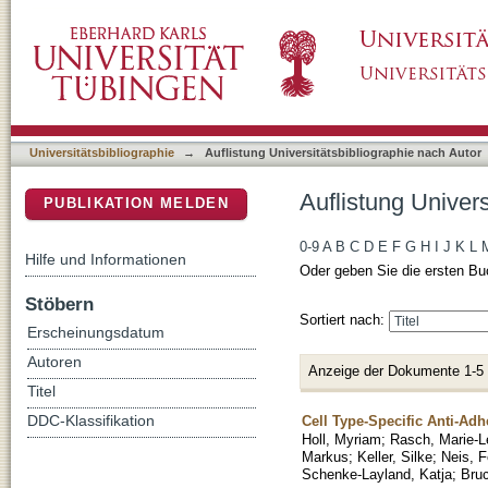
Auflistung Universitätsbibliographie nach Aut
DSpace Repositorium (Manakin basiert)
Universitätsbibliographie
→
Auflistung Universitätsbibliographie nach Autor
Auflistung Univers
PUBLIKATION MELDEN
0-9
A
B
C
D
E
F
G
H
I
J
K
L
Hilfe und Informationen
Oder geben Sie die ersten Bu
Stöbern
Sortiert nach:
Erscheinungsdatum
Autoren
Anzeige der Dokumente 1-5
Titel
Cell Type-Specific Anti-Adh
DDC-Klassifikation
Holl, Myriam
;
Rasch, Marie-L
Markus
;
Keller, Silke
;
Neis, F
Schenke-Layland, Katja
;
Bruc