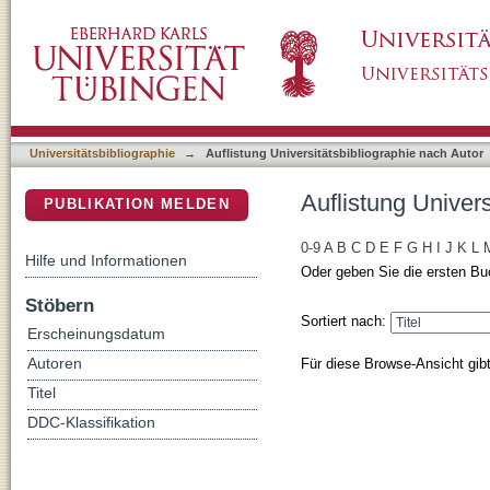
Auflistung Universitätsbibliographie nach Auto
DSpace Repositorium (Manakin basiert)
Universitätsbibliographie
→
Auflistung Universitätsbibliographie nach Autor
Auflistung Univers
PUBLIKATION MELDEN
0-9
A
B
C
D
E
F
G
H
I
J
K
L
Hilfe und Informationen
Oder geben Sie die ersten Bu
Stöbern
Sortiert nach:
Erscheinungsdatum
Für diese Browse-Ansicht gib
Autoren
Titel
DDC-Klassifikation