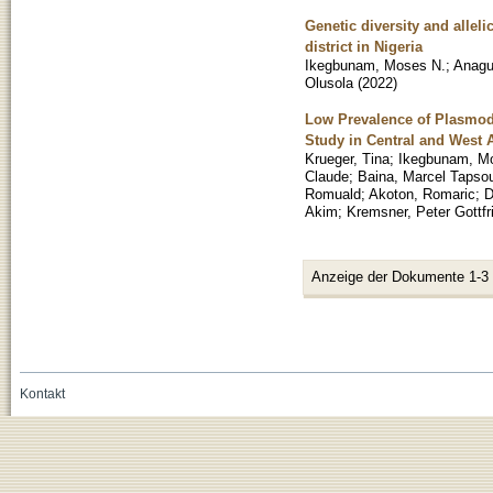
Genetic diversity and allel
district in Nigeria
Ikegbunam, Moses N.
;
Anagu
Olusola
(
2022
)
Low Prevalence of Plasmodi
Study in Central and West A
Krueger, Tina
;
Ikegbunam, M
Claude
;
Baina, Marcel Tapso
Romuald
;
Akoton, Romaric
;
D
Akim
;
Kremsner, Peter Gottfr
Anzeige der Dokumente 1-3
Kontakt