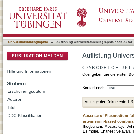
Auflistung Universitätsbibliographie nach A
DSpace Repositorium (Manakin basiert)
Universitätsbibliographie
→
Auflistung Universitätsbibliographie nach Autor
Auflistung Univer
PUBLIKATION MELDEN
0-9
A
B
C
D
E
F
G
H
I
J
K
L
Hilfe und Informationen
Oder geben Sie die ersten Bu
Stöbern
Sortiert nach:
Erscheinungsdatum
Autoren
Anzeige der Dokumente 1-3
Titel
Absence of Plasmodium falc
DDC-Klassifikation
artemisinin-based combinat
Ikegbunam, Moses
;
Ojo, Joh
Esimone, Charles
;
Velavan, 