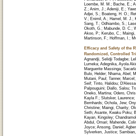
Loembe, M. M.
;
Bache, E.
;
A
Z.
;
Anim, J.
;
Adeniji, E.
;
Yaws
Adjei, S.
;
Boateng, H. O.
;
Ret
V.
;
Enimil, A.
;
Hamel, M. J.
;
Sang, T.
;
Odhiambo, S.
;
Lase
Okoth, G.
;
Mabunde, D. C.
;
W
Akoo, P.
;
Kerubo, C.
;
Maingi,
Martinson, F.
;
Hoffman, I.
;
Mv
Efficacy and Safety of the
Randomized, Controlled Tria
Agnandji, Selidji Todagbe
;
Lel
Lumeka
;
Adegnika, Ayola Ak
Marguerite Massinga
;
Sacarla
Bulo, Helder
;
Nhama, Abel
;
M
Mutani, Paul
;
Tanner, Marcel
Seif
;
Tinto, Halidou
;
D'Alessa
Palpouguini
;
Diallo, Salou
;
Tr
Oneko, Martina
;
Odero, Chris
Kayla F.
;
Slutsker, Laurence
Bernhards
;
Ochola, Jew
;
Ony
Christine
;
Maingi, Charity
;
Olo
Seth
;
Asante, Kwaku Poku
;
Kayan, Kingsley
;
Chandramoh
Abdul, Omari
;
Mahende, Coli
Joyce
;
Ansong, Daniel
;
Agben
Sylverken, Justice
;
Sambian,