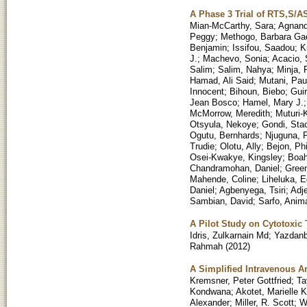
A Phase 3 Trial of RTS,S/AS
Mian-McCarthy, Sara
;
Agnandj
Peggy
;
Methogo, Barbara Ga
Benjamin
;
Issifou, Saadou
;
K
J.
;
Machevo, Sonia
;
Acacio, 
Salim
;
Salim, Nahya
;
Minja, 
Hamad, Ali Said
;
Mutani, Pau
Innocent
;
Bihoun, Biebo
;
Guir
Jean Bosco
;
Hamel, Mary J.
McMorrow, Meredith
;
Muturi-K
Otsyula, Nekoye
;
Gondi, Sta
Ogutu, Bernhards
;
Njuguna, P
Trudie
;
Olotu, Ally
;
Bejon, Phi
Osei-Kwakye, Kingsley
;
Boa
Chandramohan, Daniel
;
Gree
Mahende, Coline
;
Liheluka, 
Daniel
;
Agbenyega, Tsiri
;
Adj
Sambian, David
;
Sarfo, Anim
A Pilot Study on Cytotoxi
Idris, Zulkarnain Md
;
Yazdanb
Rahmah
(
2012
)
A Simplified Intravenous A
Kremsner, Peter Gottfried
;
Ta
Kondwana
;
Akotet, Marielle 
Alexander
;
Miller, R. Scott
;
W