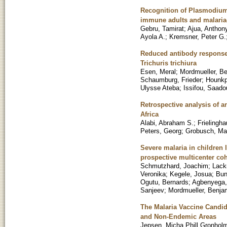
Recognition of Plasmodium 
immune adults and malaria
Gebru, Tamirat
;
Ajua, Anthon
Ayola A.
;
Kremsner, Peter G.
Reduced antibody responses
Trichuris trichiura
Esen, Meral
;
Mordmueller, B
Schaumburg, Frieder
;
Hounkp
Ulysse Ateba
;
Issifou, Saado
Retrospective analysis of a
Africa
Alabi, Abraham S.
;
Frielingha
Peters, Georg
;
Grobusch, Mar
Severe malaria in children 
prospective multicenter coh
Schmutzhard, Joachim
;
Lack
Veronika
;
Kegele, Josua
;
Bun
Ogutu, Bernards
;
Agbenyega, 
Sanjeev
;
Mordmueller, Benja
The Malaria Vaccine Candid
and Non-Endemic Areas
Jepsen, Micha Phill Gronhol