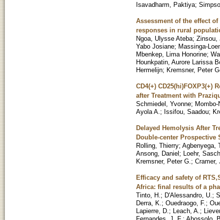
Isavadharm, Paktiya
;
Simpso
Assessment of the effect o
responses in rural populat
Ngoa, Ulysse Ateba
;
Zinsou,
Yabo Josiane
;
Massinga-Loem
Mbenkep, Lima Honorine
;
Wa
Hounkpatin, Aurore Larissa 
Hermelijn
;
Kremsner, Peter Go
CD4(+) CD25(hi)FOXP3(+) R
after Treatment with Praziq
Schmiedel, Yvonne
;
Mombo-N
Ayola A.
;
Issifou, Saadou
;
Kr
Delayed Hemolysis After Tre
Double-center Prospective 
Rolling, Thierry
;
Agbenyega, T
Ansong, Daniel
;
Loehr, Sasch
Kremsner, Peter G.
;
Cramer, 
Efficacy and safety of RTS,
Africa: final results of a ph
Tinto, H.
;
D'Alessandro, U.
;
S
Derra, K.
;
Ouedraogo, F.
;
Oue
Lapierre, D.
;
Leach, A.
;
Lieve
Fernandes, J. F.
;
Abossolo, B