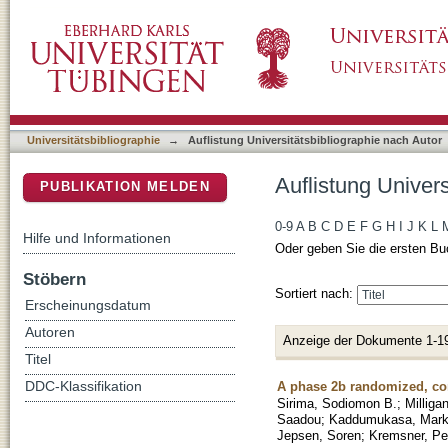
Auflistung Universitätsbibliographie nach Aut
DSpace Repositorium (Manakin basiert)
Universitätsbibliographie
→
Auflistung Universitätsbibliographie nach Autor
Auflistung Univers
PUBLIKATION MELDEN
0-9
A
B
C
D
E
F
G
H
I
J
K
L
Hilfe und Informationen
Oder geben Sie die ersten Bu
Stöbern
Sortiert nach:
Erscheinungsdatum
Autoren
Anzeige der Dokumente 1-1
Titel
A phase 2b randomized, cont
DDC-Klassifikation
Sirima, Sodiomon B.
;
Milliga
Saadou
;
Kaddumukasa, Mar
Jepsen, Soren
;
Kremsner, Pe