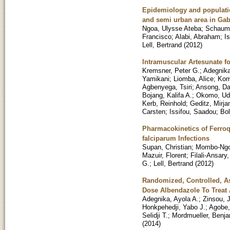
Epidemiology and populatio
and semi urban area in Gab
Ngoa, Ulysse Ateba
;
Schaumb
Francisco
;
Alabi, Abraham
;
I
Lell, Bertrand
(
2012
)
Intramuscular Artesunate fo
Kremsner, Peter G.
;
Adegnika
Yamikani
;
Liomba, Alice
;
Kom
Agbenyega, Tsiri
;
Ansong, Da
Bojang, Kalifa A.
;
Okomo, Ud
Kerb, Reinhold
;
Geditz, Mirj
Carsten
;
Issifou, Saadou
;
Bol
Pharmacokinetics of Ferro
falciparum Infections
Supan, Christian
;
Mombo-Ngo
Mazuir, Florent
;
Filali-Ansary,
G.
;
Lell, Bertrand
(
2012
)
Randomized, Controlled, Ass
Dose Albendazole To Treat 
Adegnika, Ayola A.
;
Zinsou, 
Honkpehedji, Yabo J.
;
Agobe,
Selidji T.
;
Mordmueller, Benj
(
2014
)