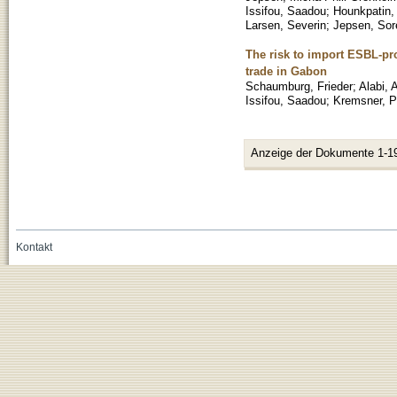
Issifou, Saadou
;
Hounkpatin,
Larsen, Severin
;
Jepsen, Sor
The risk to import ESBL-p
trade in Gabon
Schaumburg, Frieder
;
Alabi,
Issifou, Saadou
;
Kremsner, P
Anzeige der Dokumente 1-1
Kontakt