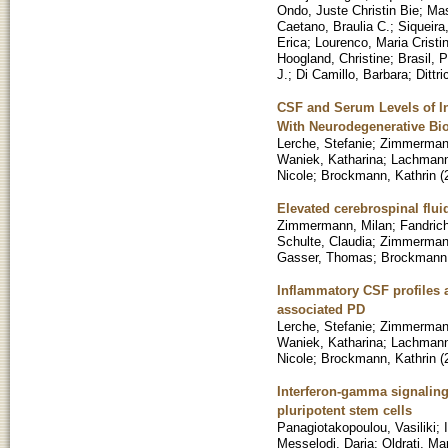
Ondo, Juste Christin Bie
;
Mas
Caetano, Braulia C.
;
Siqueira
Erica
;
Lourenco, Maria Cristi
Hoogland, Christine
;
Brasil, P
J.
;
Di Camillo, Barbara
;
Dittr
CSF and Serum Levels of In
With Neurodegenerative Bi
Lerche, Stefanie
;
Zimmermann
Waniek, Katharina
;
Lachmann,
Nicole
;
Brockmann, Kathrin
(
Elevated cerebrospinal flui
Zimmermann, Milan
;
Fandric
Schulte, Claudia
;
Zimmerman
Gasser, Thomas
;
Brockmann,
Inflammatory CSF profiles 
associated PD
Lerche, Stefanie
;
Zimmermann
Waniek, Katharina
;
Lachmann,
Nicole
;
Brockmann, Kathrin
(
Interferon-gamma signalin
pluripotent stem cells
Panagiotakopoulou, Vasiliki
;
Messelodi, Daria
;
Oldrati, Ma