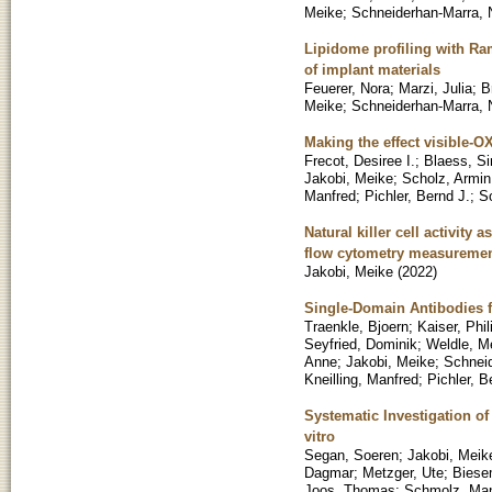
Meike
;
Schneiderhan-Marra, 
Lipidome profiling with Ra
of implant materials
Feuerer, Nora
;
Marzi, Julia
;
B
Meike
;
Schneiderhan-Marra, 
Making the effect visible-O
Frecot, Desiree I.
;
Blaess, S
Jakobi, Meike
;
Scholz, Armin
Manfred
;
Pichler, Bernd J.
;
S
Natural killer cell activit
flow cytometry measureme
Jakobi, Meike
(
2022
)
Single-Domain Antibodies f
Traenkle, Bjoern
;
Kaiser, Phil
Seyfried, Dominik
;
Weldle, M
Anne
;
Jakobi, Meike
;
Schneid
Kneilling, Manfred
;
Pichler, B
Systematic Investigation 
vitro
Segan, Soeren
;
Jakobi, Meik
Dagmar
;
Metzger, Ute
;
Biesem
Joos, Thomas
;
Schmolz, Man