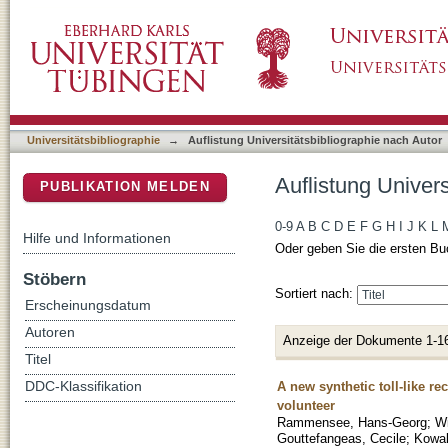
Auflistung Universitätsbibliographie nach Aut
DSpace Repositorium (Manakin basiert)
Universitätsbibliographie
→
Auflistung Universitätsbibliographie nach Autor
Auflistung Univers
PUBLIKATION MELDEN
0-9
A
B
C
D
E
F
G
H
I
J
K
L
Hilfe und Informationen
Oder geben Sie die ersten Bu
Stöbern
Sortiert nach:
Erscheinungsdatum
Autoren
Anzeige der Dokumente 1-1
Titel
A new synthetic toll-like re
DDC-Klassifikation
volunteer
Rammensee, Hans-Georg
;
Wi
Gouttefangeas, Cecile
;
Kowal