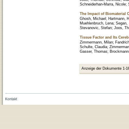
Schneiderhan-Marra, Nicole
;
The Impact of Biomaterial
Ghosh, Michael
;
Hartmann, 
Muehlenbruch, Lena
;
Segan,
Stevanovic, Stefan
;
Joos, T
Tissue Factor and Its Cereb
Zimmermann, Milan
;
Fandric
Schulte, Claudia
;
Zimmerman
Gasser, Thomas
;
Brockmann,
Anzeige der Dokumente 1-1
Kontakt