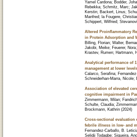
Yamel Cardona
;
Bodder, Joh
Rebekka
;
Schmitz, Marc
;
Jak
Kerstin
;
Backert, Linus
;
Schu
Manfred
;
la Fougere, Christia
Schippert, Wilfried
;
Stevanovi
Altered Proinflammatory Re
in Protein Adsorption and W
Billing, Florian
;
Walter, Berna
Jakobi, Meike
;
Feuerer, Nora
Krastev, Rumen
;
Hartmann, 
Analytical performance of 1
management at lower levels
Calarco, Serafina
;
Fernandez-
Schneiderhan-Marra, Nicole
;
Association of elevated cere
cognitive impairment in Par
Zimmermann, Milan
;
Fandric
Schulte, Claudia
;
Zimmerman
Brockmann, Kathrin
(
2024
)
Cross-sectional evaluation 
febrile illness in low- and 
Fernandez-Carballo, B. Letici
Selidji Todagbe
;
Siqueira, An