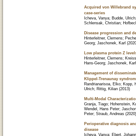
Acquired von Willebrand sy
case-series
Icheva, Vanya
;
Budde, Ulrich
Schlensak, Christian
;
Hofbec
Disease progression and de
Hinterleitner, Clemens
;
Pecher
Georg
;
Jaschonek, Karl
(
202
Low plasma protein Z levels
Hinterleitner, Clemens
;
Kreiss
Hans-Georg
;
Jaschonek, Karl
Management of disseminated 
Klippel-Trenaunay syndro
Randrianarisoa, Elko
;
Kopp, 
Ulrich
;
Rittig, Kilian
(
2013
)
Multi-Modal Characterizati
Granja, Tiago
;
Hohenstein, Ku
Wendel, Hans Peter
;
Jaschon
Peter
;
Straub, Andreas
(
2020
Perioperative diagnosis an
disease
Icheva, Vanya
;
Ebert, Johan