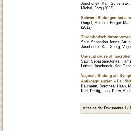
Jaschonek, Karl
;
Schlensak, 
Michel, Jörg
(
2023
)
Schwere Blutungen bei eine
Oergel, Melanie
;
Horger, Mari
(
2012
)
Thrombotisch thrombozytop
Saur, Sebastian Jonas
;
Artun
Jaschonek, Karl-Georg
;
Voge
Unusual cause of macrohem
Saur, Sebastian-Jonas
;
Hants
Lothar
;
Jaschonek, Karl-Geor
Vaginale Blutung als Sympt
Antikoagulanzien – Fall 5/2
Baumann, Dorothea
;
Haap, M
Karl
;
Rettig, Ingo
;
Peter, And
Anzeige der Dokumente 1-11