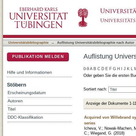
Auflistung Universitätsbibliographie nach Au
DSpace Repositorium (Manakin basiert)
Universitätsbibliographie
→
Auflistung Universitätsbibliographie nach Autor
Auflistung Univer
PUBLIKATION MELDEN
0-9
A
B
C
D
E
F
G
H
I
J
K
L
Hilfe und Informationen
Oder geben Sie die ersten Bu
Stöbern
Sortiert nach:
Erscheinungsdatum
Autoren
Anzeige der Dokumente 1-11
Titel
Acquired von Willebrand sy
DDC-Klassifikation
series
Icheva, V.
;
Nowak-Machen, 
C.
;
Wiegand, G.
(
2018
)