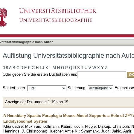
liographie nach Autor "Karle, Kathrin Nora"
asiert)
versitätsbibliographie nach Autor
Auflistung Universitätsbibliographie nach Auto
0-9
A
B
C
D
E
F
G
H
I
J
K
L
M
N
O
P
Q
R
S
T
U
V
W
X
Y
Z
Oder geben Sie die ersten Buchstaben ein:
Sortiert nach:
Sortierung:
Ergebniss
Anzeige der Dokumente 1-19 von 19
A Hereditary Spastic Paraplegia Mouse Model Supports a Role of ZFY
Endolysosomal System
Khundadze, Mukhran
;
Kollmann, Katrin
;
Koch, Nicole
;
Biskup, Christoph
;
N
Hennings, J. Christopher
;
Huebner, Antje K.
;
Symmank, Judit
;
Jahic, Amir
;