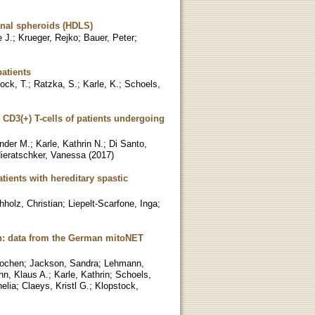
onal spheroids (HDLS)
e J.
;
Krueger, Rejko
;
Bauer, Peter
;
patients
ock, T.
;
Ratzka, S.
;
Karle, K.
;
Schoels,
CD3(+) T-cells of patients undergoing
ander M.
;
Karle, Kathrin N.
;
Di Santo,
ieratschker, Vanessa
(
2017
)
tients with hereditary spastic
hholz, Christian
;
Liepelt-Scarfone, Inga
;
: data from the German mitoNET
Jochen
;
Jackson, Sandra
;
Lehmann,
hn, Klaus A.
;
Karle, Kathrin
;
Schoels,
elia
;
Claeys, Kristl G.
;
Klopstock,