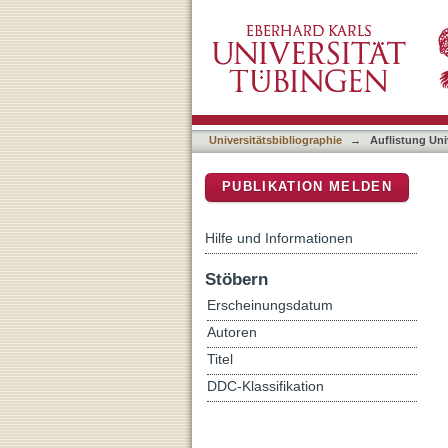
Auflistung Universitätsbib
DSpace Repositorium (Manakin b
Universitätsbibliographie
→
Auflistung Uni
PUBLIKATION MELDEN
Hilfe und Informationen
Stöbern
Erscheinungsdatum
Autoren
Titel
DDC-Klassifikation