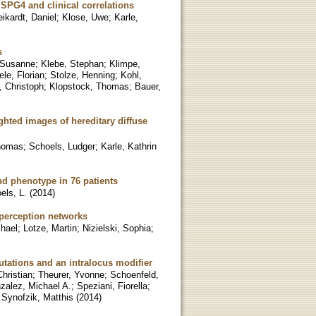
 SPG4 and clinical correlations
ikardt, Daniel
;
Klose, Uwe
;
Karle,
s
 Susanne
;
Klebe, Stephan
;
Klimpe,
le, Florian
;
Stolze, Henning
;
Kohl,
 Christoph
;
Klopstock, Thomas
;
Bauer,
hted images of hereditary diffuse
homas
;
Schoels, Ludger
;
Karle, Kathrin
nd phenotype in 76 patients
els, L.
(
2014
)
 perception networks
chael
;
Lotze, Martin
;
Nizielski, Sophia
;
tations and an intralocus modifier
hristian
;
Theurer, Yvonne
;
Schoenfeld,
zalez, Michael A.
;
Speziani, Fiorella
;
;
Synofzik, Matthis
(
2014
)