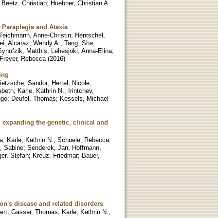
;
Beetz, Christian
;
Huebner, Christian A.
 Paraplegia and Ataxia
Teichmann, Anne-Christin
;
Hentschel,
ei
;
Alcaraz, Wendy A.
;
Tang, Sha
;
Synofzik, Matthis
;
Lehesjoki, Anna-Elina
;
Freyer, Rebecca
(
2016
)
ing
ietzsche, Sandor
;
Hertel, Nicole
;
abeth
;
Karle, Kathrin N.
;
Irintchev,
ngo
;
Deufel, Thomas
;
Kessels, Michael
expanding the genetic, clinical and
ia
;
Karle, Kathrin N.
;
Schuele, Rebecca
;
, Sabine
;
Senderek, Jan
;
Hoffmann,
er, Stefan
;
Kreuz, Friedmar
;
Bauer,
n's disease and related disorders
ert
;
Gasser, Thomas
;
Karle, Kathrin N.
;