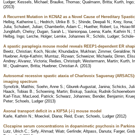
Ludger
;
Kessels, Michael
;
Braulke, Thomas
;
Qualmann, Britta
;
Kurth, Ingo
(
2013
)
A Recurrent Mutation in KCNA2 as a Novel Cause of Hereditary Spastic
Helbig, Katherine L.
;
Hedrich, Ulrike B. S.
;
Shinde, Deepali N.
;
Krey, Ilona
;
Julia
;
Schubert, Julian
;
Chamberlin, Adam C.
;
Huether, Robert
;
Lu, Hsiao-M
Jungbluth, Chelsy
;
Dugan, Sarah L.
;
Vainionpaa, Leena
;
Karle, Kathrin N.
;
Helbig, Ingo
;
Lerche, Holger
;
Lemke, Johannes R.
;
Schöls, Ludger
;
Schüle-
A spastic paraplegia mouse model reveals REEP1-dependent ER shap
Beetz, Christian
;
Koch, Nicole
;
Khundadze, Mukhran
;
Zimmer, Geraldine
;
N
Huebner, Antje-Kathrin
;
Mumtaz, Rizwan
;
Schweizer, Michaela
;
Dirren, Elis
Andrey
;
Alvarez, Victoria
;
Redies, Christoph
;
Westermann, Martin
;
Kurth, I
M.
;
Qualmann, Britta
;
Huebner, Christian A.
(
2013
)
Autosomal recessive spastic ataxia of Charlevoix Saguenay (ARSACS): 
imaging spectrum
Synofzik, Matthis
;
Soehn, Anne S.
;
Gburek-Augustat, Janina
;
Schicks, Jul
Haack, Tobias B.
;
Schoening, Martin
;
Biskup, Saskia
;
Rudnik-Schoeneborn
Karl-Titus
;
MacLeod, Patrick
;
Schwarz, Johannes
;
Bender, Benjamin
;
Krueg
Peter
;
Schoels, Ludger
(
2013
)
Axonal transport deficit in a KIF5A (-/-) mouse model
Karle, Kathrin N.
;
Moeckel, Diana
;
Reid, Evan
;
Schoels, Ludger
(
2012
)
Clozapine serum concentrations in dopamimetic psychosis in Parkinso
Lutz, Ulrich C.
;
Sirfy, Ahmad
;
Wiatr, Gerlinde
;
Altpass, Danuta
;
Farger, Gisb