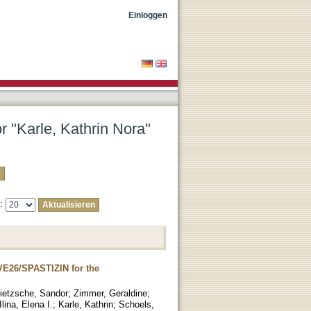
Einloggen
r "Karle, Kathrin Nora"
e:
VE26/SPASTIZIN for the
ietzsche, Sandor
;
Zimmer, Geraldine
;
Ilina, Elena I.
;
Karle, Kathrin
;
Schoels,