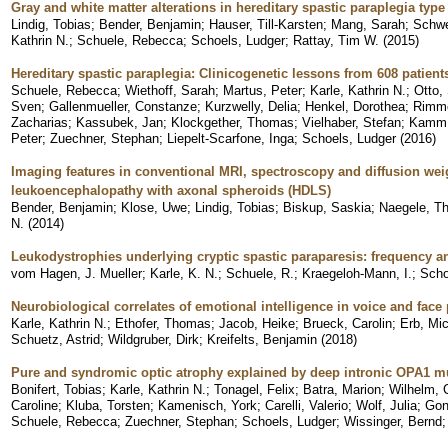
Gray and white matter alterations in hereditary spastic paraplegia type
Lindig, Tobias
;
Bender, Benjamin
;
Hauser, Till-Karsten
;
Mang, Sarah
;
Schwe
Kathrin N.
;
Schuele, Rebecca
;
Schoels, Ludger
;
Rattay, Tim W.
(
2015
)
Hereditary spastic paraplegia: Clinicogenetic lessons from 608 patient
Schuele, Rebecca
;
Wiethoff, Sarah
;
Martus, Peter
;
Karle, Kathrin N.
;
Otto,
Sven
;
Gallenmueller, Constanze
;
Kurzwelly, Delia
;
Henkel, Dorothea
;
Rimme
Zacharias
;
Kassubek, Jan
;
Klockgether, Thomas
;
Vielhaber, Stefan
;
Kamm,
Peter
;
Zuechner, Stephan
;
Liepelt-Scarfone, Inga
;
Schoels, Ludger
(
2016
)
Imaging features in conventional MRI, spectroscopy and diffusion weig
leukoencephalopathy with axonal spheroids (HDLS)
Bender, Benjamin
;
Klose, Uwe
;
Lindig, Tobias
;
Biskup, Saskia
;
Naegele, T
N.
(
2014
)
Leukodystrophies underlying cryptic spastic paraparesis: frequency a
vom Hagen, J. Mueller
;
Karle, K. N.
;
Schuele, R.
;
Kraegeloh-Mann, I.
;
Scho
Neurobiological correlates of emotional intelligence in voice and face
Karle, Kathrin N.
;
Ethofer, Thomas
;
Jacob, Heike
;
Brueck, Carolin
;
Erb, Mi
Schuetz, Astrid
;
Wildgruber, Dirk
;
Kreifelts, Benjamin
(
2018
)
Pure and syndromic optic atrophy explained by deep intronic OPA1 mu
Bonifert, Tobias
;
Karle, Kathrin N.
;
Tonagel, Felix
;
Batra, Marion
;
Wilhelm, C
Caroline
;
Kluba, Torsten
;
Kamenisch, York
;
Carelli, Valerio
;
Wolf, Julia
;
Gon
Schuele, Rebecca
;
Zuechner, Stephan
;
Schoels, Ludger
;
Wissinger, Bernd