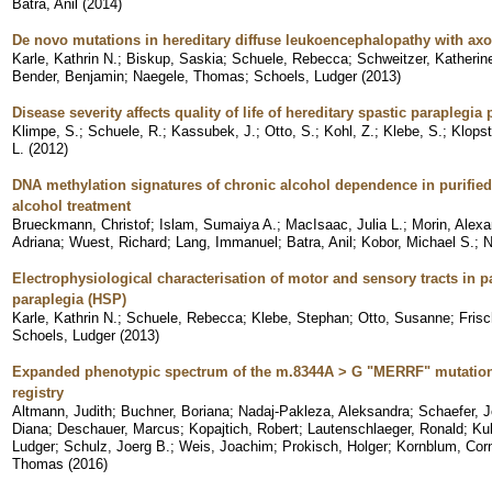
Batra, Anil
(
2014
)
De novo mutations in hereditary diffuse leukoencephalopathy with ax
Karle, Kathrin N.
;
Biskup, Saskia
;
Schuele, Rebecca
;
Schweitzer, Katherin
Bender, Benjamin
;
Naegele, Thomas
;
Schoels, Ludger
(
2013
)
Disease severity affects quality of life of hereditary spastic paraplegia 
Klimpe, S.
;
Schuele, R.
;
Kassubek, J.
;
Otto, S.
;
Kohl, Z.
;
Klebe, S.
;
Klopst
L.
(
2012
)
DNA methylation signatures of chronic alcohol dependence in purified 
alcohol treatment
Brueckmann, Christof
;
Islam, Sumaiya A.
;
MacIsaac, Julia L.
;
Morin, Alex
Adriana
;
Wuest, Richard
;
Lang, Immanuel
;
Batra, Anil
;
Kobor, Michael S.
;
N
Electrophysiological characterisation of motor and sensory tracts in pa
paraplegia (HSP)
Karle, Kathrin N.
;
Schuele, Rebecca
;
Klebe, Stephan
;
Otto, Susanne
;
Frisc
Schoels, Ludger
(
2013
)
Expanded phenotypic spectrum of the m.8344A > G "MERRF" mutation
registry
Altmann, Judith
;
Buchner, Boriana
;
Nadaj-Pakleza, Aleksandra
;
Schaefer, 
Diana
;
Deschauer, Marcus
;
Kopajtich, Robert
;
Lautenschlaeger, Ronald
;
Ku
Ludger
;
Schulz, Joerg B.
;
Weis, Joachim
;
Prokisch, Holger
;
Kornblum, Corn
Thomas
(
2016
)