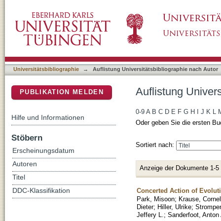
Auflistung Universitätsbibliographie nach Aut
DSpace Repositorium (Manakin basiert)
Universitätsbibliographie
→
Auflistung Universitätsbibliographie nach Autor
Auflistung Univers
PUBLIKATION MELDEN
0-9
A
B
C
D
E
F
G
H
I
J
K
L
Hilfe und Informationen
Oder geben Sie die ersten Bu
Stöbern
Sortiert nach:
Erscheinungsdatum
Autoren
Anzeige der Dokumente 1-5
Titel
Concerted Action of Evolut
DDC-Klassifikation
Park, Misoon
;
Krause, Cornel
Dieter
;
Hiller, Ulrike
;
Strompe
Jeffery L.
;
Sanderfoot, Anton 