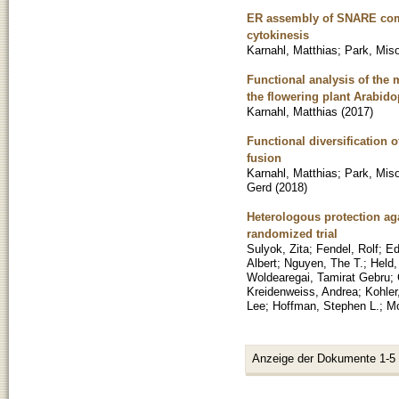
ER assembly of SNARE comp
cytokinesis
Karnahl, Matthias
;
Park, Mis
Functional analysis of the 
the flowering plant Arabido
Karnahl, Matthias
(
2017
)
Functional diversification
fusion
Karnahl, Matthias
;
Park, Mis
Gerd
(
2018
)
Heterologous protection ag
randomized trial
Sulyok, Zita
;
Fendel, Rolf
;
Ed
Albert
;
Nguyen, The T.
;
Held,
Woldearegai, Tamirat Gebru
;
Kreidenweiss, Andrea
;
Kohler
Lee
;
Hoffman, Stephen L.
;
Mo
Anzeige der Dokumente 1-5