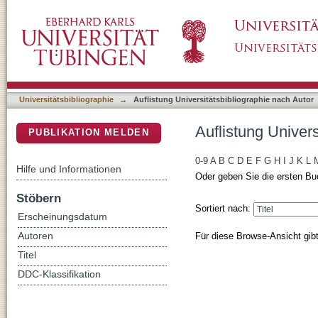
Auflistung Universitätsbibliographie nach Aut
DSpace Repositorium (Manakin basiert)
Universitätsbibliographie
→
Auflistung Universitätsbibliographie nach Autor
Auflistung Univers
PUBLIKATION MELDEN
0-9
A
B
C
D
E
F
G
H
I
J
K
L
Hilfe und Informationen
Oder geben Sie die ersten Bu
Stöbern
Sortiert nach:
Erscheinungsdatum
Für diese Browse-Ansicht gib
Autoren
Titel
DDC-Klassifikation